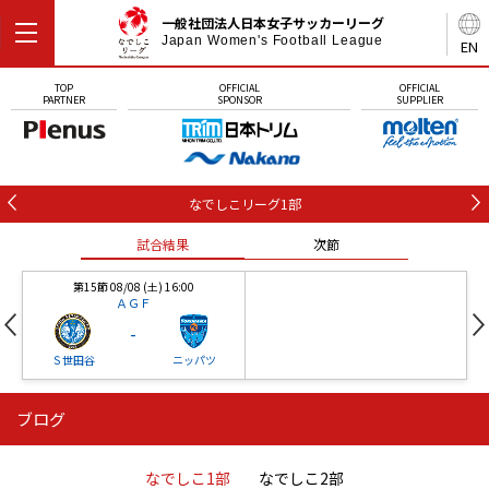
一般社団法人日本女子サッカーリーグ
Japan Women's Football League
EN
TOP
OFFICIAL
OFFICIAL
PARTNER
SPONSOR
SUPPLIER
なでしこリーグ1部
試合結果
次節
第15節 08/08 (土) 16:00
ＡＧＦ
-
Ｓ世田谷
ニッパツ
ブログ
第16節 09/05 (土) 15:00
第16節 09/05 (土) 15:00
試合結果
次節
ニッパツ
石人の星
-
-
なでしこ1部
なでしこ2部