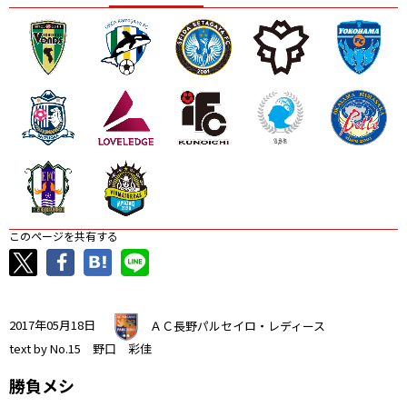
ニッパツ
名古屋
静岡
愛媛Ｌ
このページを共有する
2017年05月18日
ＡＣ長野パルセイロ・レディース
text by No.15 野口 彩佳
勝負メシ