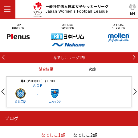
一般社団法人日本女子サッカーリーグ
Japan Women's Football League
EN
TOP
OFFICIAL
OFFICIAL
PARTNER
SPONSOR
SUPPLIER
なでしこリーグ1部
試合結果
次節
第15節 08/08 (土) 16:00
ＡＧＦ
-
Ｓ世田谷
ニッパツ
ブログ
第16節 09/05 (土) 15:00
第16節 09/05 (土) 15:00
試合結果
次節
ニッパツ
石人の星
-
-
なでしこ1部
なでしこ2部