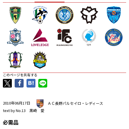
ニッパツ
名古屋
静岡
愛媛Ｌ
このページを共有する
2010年06月17日
ＡＣ長野パルセイロ・レディース
text by No.13 黒崎 愛
必需品