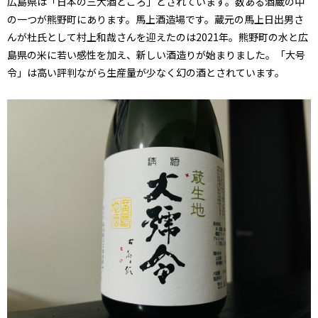
広島県は「日本の三大酒どころ」とされています。数ある酒蔵の中
の一つが熊野町にあります。馬上酒造場です。蔵元の馬上日出男さ
んが杜氏として村上和哉さんを迎えたのは2021年。熊野町の水と広
島県の米に若い感性を加え、新しい酒造りが始まりました。「大号
令」は高い評判ながら生産量が少なく幻の酒とされています。