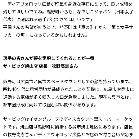
「ディアヴォロッソ広島が町民の身近な存在になって、良い成績を
残してほしいですね。熊野町からも、なでしこジャパン（日本女子
代表）に選ばれる選手が出てきてほしいです」
平岡さんの希望が叶うとき、熊野町は「筆の町」から「筆と女子サ
ッカーの町」になっているかもしれません。
選手の皆さんが夢を実現してくれることが一番
ザ・ビッグ焼山店 店長 牧野高志さん
熊野町は広島市と呉市のベッドタウンとしての顔も持っています。
昭和40年代に県営団地が造成されたことを契機に、広島市や呉市に
通勤する家族が多く転入し人口が急増しました。現在も呉市とは、
都市圏形成に向けて取組む深い関係があります。
ザ・ビッグはイオングループのディスカウント型スーパーマーケッ
トです。焼山店は熊野町に隣接する呉市焼山地区にあります。店長
の牧野高志さんがディアヴォロッソ広島とお店のお付き合いが始ま