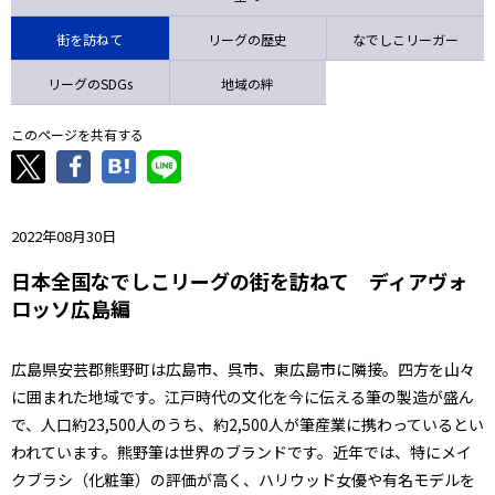
ニッパツ
名古屋
静岡
愛媛Ｌ
街を訪ねて
リーグの歴史
なでしこリーガー
リーグのSDGs
地域の絆
このページを共有する
2022年08月30日
日本全国なでしこリーグの街を訪ねて ディアヴォ
ロッソ広島編
広島県安芸郡熊野町は広島市、呉市、東広島市に隣接。四方を山々
に囲まれた地域です。江戸時代の文化を今に伝える筆の製造が盛ん
で、人口約23,500人のうち、約2,500人が筆産業に携わっているとい
われています。熊野筆は世界のブランドです。近年では、特にメイ
クブラシ（化粧筆）の評価が高く、ハリウッド女優や有名モデルを