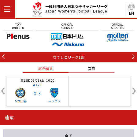
一般社団法人日本女子サッカーリーグ
Japan Women's Football League
EN
TOP
OFFICIAL
OFFICIAL
PARTNER
SPONSOR
SUPPLIER
なでしこリーグ1部
試合結果
次節
第15節 08/08 (土) 16:00
ＡＧＦ
0
-
3
Ｓ世田谷
ニッパツ
連載
第16節 09/05 (土) 15:00
第16節 09/05 (土) 15:00
試合結果
次節
ニッパツ
石人の星
-
-
全て