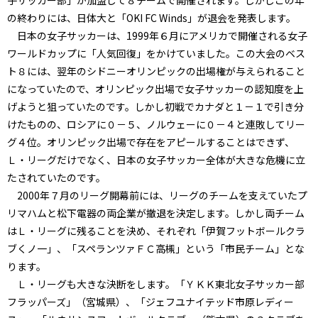
の終わりには、日体大と「OKI FC Winds」が退会を発表します。
日本の女子サッカーは、1999年６月にアメリカで開催される女子
ワールドカップに「人気回復」をかけていました。この大会のベス
ト８には、翌年のシドニーオリンピックの出場権が与えられること
になっていたので、オリンピック出場で女子サッカーの認知度を上
げようと狙っていたのです。しかし初戦でカナダと１－１で引き分
けたものの、ロシアに０－５、ノルウェーに０－４と連敗してリー
グ４位。オリンピック出場で存在をアピールすることはできず、
Ｌ・リーグだけでなく、日本の女子サッカー全体が大きな危機に立
たされていたのです。
2000年７月のリーグ開幕前には、リーグのチームを支えていたプ
リマハムと松下電器の両企業が撤退を決定します。しかし両チーム
はＬ・リーグに残ることを決め、それぞれ「伊賀フットボールクラ
ブくノ一」、「スペランツァＦＣ高槻」という「市民チーム」とな
ります。
Ｌ・リーグも大きな決断をします。「ＹＫＫ東北女子サッカー部
フラッパーズ」（宮城県）、「ジェフユナイテッド市原レディー