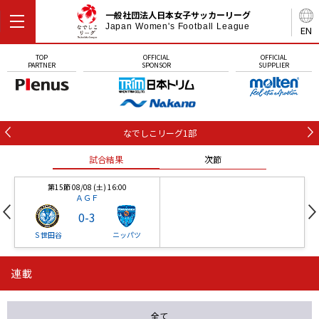
一般社団法人日本女子サッカーリーグ
Japan Women's Football League
EN
TOP
OFFICIAL
OFFICIAL
PARTNER
SPONSOR
SUPPLIER
なでしこリーグ1部
試合結果
次節
第15節 08/08 (土) 16:00
ＡＧＦ
0
-
3
Ｓ世田谷
ニッパツ
連載
第16節 09/05 (土) 15:00
第16節 09/05 (土) 15:00
試合結果
次節
ニッパツ
石人の星
-
-
全て