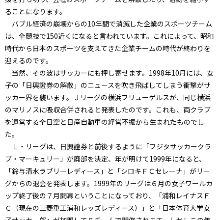
ることになります。
バブル経済の崩壊からの10年間で消滅した企業のスポーツチーム
は、全競技で150近くになると言われています。これによって、昭和
時代から日本のスポーツを支えてきた企業チームの時代が終わりを
迎えるのです。
当然、その波はサッカーにも押し寄せます。1998年10月には、女
子の「日興證券の解散」のニュースを吹き飛ばしてしまう衝撃がサ
ッカー界を襲います。Ｊリーグの横浜フリューゲルスが、同じ横浜
のマリノスに吸収合併されると発表したのです。これも、両クラブ
を運営する全日空と日産自動車の経営不振から生まれたものでし
た。
Ｌ・リーグは、日興證券と前後するように「フジタサッカークラ
ブ・マーキュリー」が廃部を決定、年が明けて1999年になると、
「鈴与清水ラブリーレディース」と「シロキＦＣセレーナ」がリー
グからの退会を発表します。1999年のリーグは６月の女子ワールカ
ップ終了後の７月開幕ということになっており、「浦和レイナスＦ
Ｃ（現在の三菱重工浦和レッズレディース）」と「日本体育大学女
子サッカー部」が加盟して８チームで開催されます。しかしこの年