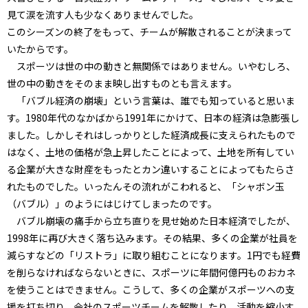
見て涙を流す人も少なくありませんでした。
このシーズンの終了をもって、チームが解散されることが決まって
いたからです。
スポーツは世の中の動きと無関係ではありません。いやむしろ、
世の中の動きをそのまま映し出すものとも言えます。
「バブル経済の崩壊」という言葉は、誰でも知っていると思いま
す。1980年代のなかばから1991年にかけて、日本の経済は急膨張し
ました。しかしそれはしっかりとした経済成長に支えられたもので
はなく、土地の価格が急上昇したことによって、土地を所有してい
る企業が大きな財産をもったとカン違いすることによってもたらさ
れたものでした。いったんその流れがこわれると、「シャボン玉
（バブル）」のようにはじけてしまったのです。
バブル崩壊の痛手から立ち直りを見せ始めた日本経済でしたが、
1998年に再び大きく落ち込みます。その結果、多くの企業が社員を
減らすなどの「リストラ」に取り組むことになります。1円でも経費
を削らなければならないときに、スポーツに年間何億円ものおカネ
を使うことはできません。こうして、多くの企業がスポーツへの支
援を打ち切り、会社のスポーツチームを解散したり、活動を縮小す