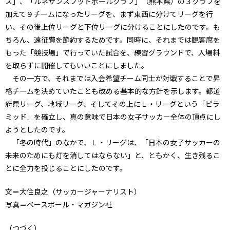
ス」、「ルネサンスフットボールクラブ」（熊本県）の３クラブを
加えて９チームになったリーグを、まず東西に分けてリーグを行
い、その後上位リーグと下位リーグに分けることにしたのです。も
ちろん、遠征費を節約するためです。同時に、それまでは観客席を
もった「競技場」で行っていた試合を、練習グラウンドで、入場料
を取らずに開催してもいいことにしました。
その一方で、それまでは入会希望チーム同士が対戦することで昇
格チームを決めていたことも改める基本的な方針を示します。都道
府県リーグ、地域リーグ、そしてその上にＬ・リーグという「ピラ
ミッド」を確立し、真の意味で日本の女子サッカー全体の頂点にし
ようとしたのです。
「冬の時代」のなかで、Ｌ・リーグは、「日本の女子サッカーの
未来のためにも灯を消してはならない」と、ともかく、生き残るこ
とに全力を投じることにしたのです。
文＝大住良之（サッカージャーナリスト）
写真＝ベースボール・マガジン社
（つづく）