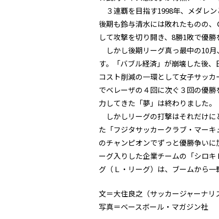
３連覇を目指す1998年、メダレ
後期も鈴与清水には敗れたものの、
して攻撃を切り開き、8勝1敗で優
しかし後期リーグ真っ最中の10月
す。「バブル経済」が崩壊した後、
コスト削減の一環として女子サッカ
でベレーザの４回に次ぐ３回の優勝
力してきた「夢」は終わりました。
しかしリーグの打撃はそれだけにと
た「フジタサッカークラブ・マーキュ
のチャンピオンでずっと優勝争いに加
ーグ入りした企業チームの「シロキ
グ（Ｌ・リーグ）は、ブームから一
文＝大住良之（サッカージャーナリ
写真＝ベースボール・マガジン社