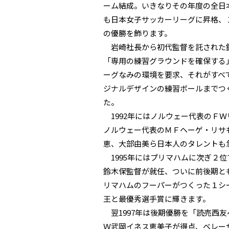
ーム結成。いきなりその年度の全日本
も日本女子サッカーリーグに昇格、１
の優勝を飾ります。
岩崎社長から初代監督を託された鈴
「専用の練習グラウンドを確保する
ーグなみの環境を要求、それがすべ
ジナルデザインの練習ボールまでつ
た。
1992年にはノルウェー代表のＦＷ
ノルウェー代表のＭＦヘーゲ・リサ
恵、大部由美ら日本人のタレントも
1995年にはプリマハムに次ぎ２位
鈴木保監督が就任、ついに前後期と
リマハムのフーパーがつくった１シー
王と最優秀選手賞に輝きます。
翌1997年は後期優勝を「読売西
Ｗ武岡イネス恵美子が得点、ベレー