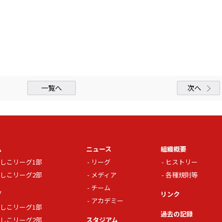
一覧へ
次へ
ム
ニュース
組織概要
しこリーグ1部
リーグ
ヒストリー
しこリーグ2部
メディア
各種規則等
チーム
グ
リンク
アカデミー
しこリーグ1部
過去の記録
しこリーグ2部
スタジアム