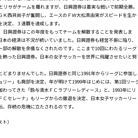
ンとリサがチームを離れますが、日興證券は着実な戦いで前期全勝。
ＧＫ西貝尚子が奮闘し、エースのＦＷ大松真由実がスピードを生か
勝を決定、３連覇を達成します。
、日興證券はこの年度をもってチームを解散することを発表しま
日本の経済は不況が続いていました。日興證券も経営不振に陥り、
ー部の解散を余儀なくされたのです。ここまで10回にわたるリーグ
を飾った日興證券。日本の女子サッカーを世界に飛躍させたいと努
どまりませんでした。日興證券と同じ1991年からリーグに参加し
リー」も廃部を決定、年が明けて1999年はじめには、第1回リー
わってきた「鈴与清水ＦＣラブリーレディース」と、1993年にリ
ＦＣセレーナ」もリーグからの撤退を決定、日本女子サッカーリー
転、存続の危機に立たされるのです。
スト）