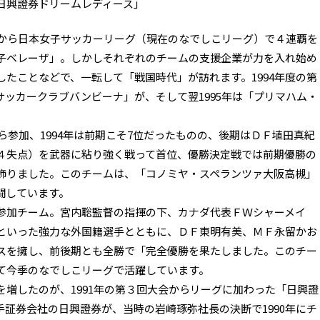
日興證券ドリームレディース」
度から日本女子サッカーリーグ（現在のなでしこリーグ）で４連覇を
子ベレーザ」。しかしそれぞれのチームの支援企業が力を入れ始め
たことなどで、一転して「戦国時代」が訪れます。1994年度の第
ッカークラブバンビーナ」が、そして翌1995年は「プリマハム・
ら参加、1994年は前期こそ7位だったものの、後期はＤＦ埴田真紀
４失点）を武器に粘り強く戦って首位、優勝決定戦では前期優勝の
飾りました。このチームは、「コノミヤ・スペランツァ大阪高槻」
闘しています。
加チーム。宮内聡監督の指揮の下、カナダ代表ＦＷシャーメイ
といった強力な外国籍選手とともに、ＤＦ東明有美、ＭＦ永留かお
スを擁し、前後期とも全勝で「完全優勝を果たしました。このチー
て今季のなでしこリーグで活躍しています。
増したのが、1991年の第３回大会からリーグに加わった「日興證
証券会社の日興證券が、当時の岩崎琢弥社長の決断で1990年にチ