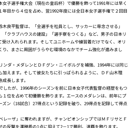
女子選手権大会（現在の皇后杯）で優勝を飾って1991年には早く
年目から４位を占め、翌1992年度には全日本女子選手権で２回目
木良平監督は、「全選手を社員とし、サッカーに専念させる」
」「クラブハウスの建設」「選手寮をつくる」など、男子の日本リ
て受け入れられます。そしてユニホームや練習着だけでなく、オリ
くり、まさに周囲がうらやむ環境のなかでチーム強化が進みまし
リンダ・メダレンとＤＦグン・ニイボルグを補強、1994年には同じ
も加えます。そして彼女たちに引っぱられるように、ＤＦ山木理
急成長します。
でしたが、1996年のシーズンを前に日本女子代表監督の経歴をもつ
も１位を占めて初優勝を飾ります。エースのメダレンは、前年にプ
ズン（18試合）27得点という記録を破り、29得点を記録して得点
友ベレーザ」に奪われますが、チャンピオンシップではＭＦリサとＦ
ザの反撃を澤穂希の1点に抑えて2－1で勝利、連覇を飾ります。