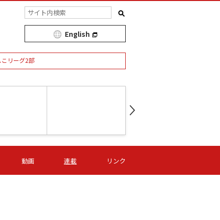
English
しこリーグ2部
第16節 09/05 (土) 15:00
第
ニッパツ
-
ニッパツ
名古屋
/06 (日) 15:00
第16節 09/06 (日) 15:00
第16節 09/05 (土) 15:00
第
動画
連載
リンク
オリプリ
津山
ニッパツ
-
-
-
Ｓ日体大
湯郷ベル
オルカ
ニッパツ
名古屋