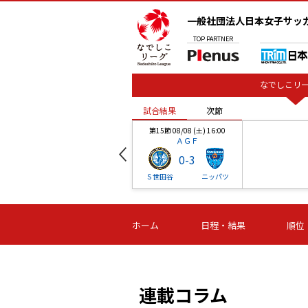
一般社団法人日本女子サッ
TOP
PARTNER
なでしこリー
試合結果
次節
00
第15節 08/08 (土) 16:00
ＡＧＦ
0
-
3
ベル
Ｓ世田谷
ニッパツ
試合結果
次節
00
第16節 09/06 (日) 15:00
第16節 09/05 (土) 15:00
第16節 09/05 (
ホーム
日程・結果
順位
津山
ニッパツ
石人の
-
-
-
体大
湯郷ベル
オルカ
ニッパツ
名古屋
静岡
連載コラム