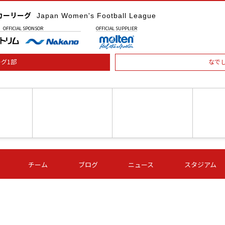
カーリーグ
Japan Women's Football League
OFFICIAL
SPONSOR
OFFICIAL
SUPPLIER
グ1部
なで
土) 15:00
第16節 09/05 (土) 16:00
第16節 09/05 (土) 17:00
第16節 09
チーム
ブログ
ニュース
スタジアム
星
ＡＧＦ
いちご
-
-
愛媛Ｌ
Ｓ世田谷
伊賀ＦＣ
ヴィアマ
Ａハリマ
Ｖ市原Ｌ