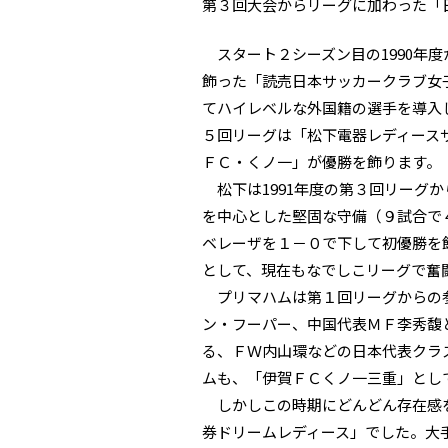
第３回大会からリーグに加わった「
スタート２シーズン目の1990年
飾った「読売日本サッカークラブ女
てハイレベルな外国籍の選手を導入し
５回リーグは「松下電器レディースサ
ＦＣ・くノ一」が優勝を飾ります。
松下は1991年度の第３回リーグか
を中心とした堅固な守備（９試合で
ベレーザを１－０で下して初優勝を
として、現在もなでしこリーグで奮
プリマハムは第１回リーグからの参
ン・フーパー、中国代表ＭＦ李秀馥
る、ＦＷ内山環などの日本代表クラ
ムも、「伊賀ＦＣくノ一三重」とし
しかしこの時期にどんどん存在感を
券ドリームレディース」でした。大手