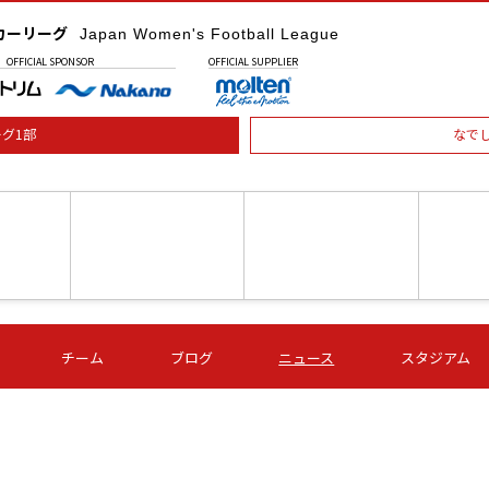
カーリーグ
Japan Women's Football League
OFFICIAL
SPONSOR
OFFICIAL
SUPPLIER
グ1部
なで
土) 15:00
第16節 09/05 (土) 16:00
第16節 09/05 (土) 17:00
第16節 09
チーム
ブログ
ニュース
スタジアム
星
ＡＧＦ
いちご
-
-
愛媛Ｌ
Ｓ世田谷
伊賀ＦＣ
ヴィアマ
Ａハリマ
Ｖ市原Ｌ