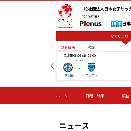
一般社団法人日本女子サッ
TOP
PARTNER
なでしこリー
試合結果
次節
00
第15節 08/08 (土) 16:00
ＡＧＦ
-
ベル
Ｓ世田谷
ニッパツ
試合結果
次節
00
第16節 09/06 (日) 15:00
第16節 09/05 (土) 15:00
第16節 09/05 (
ホーム
日程・結果
順位
津山
ニッパツ
石人の
-
-
-
体大
湯郷ベル
オルカ
ニッパツ
名古屋
静岡
ニュース