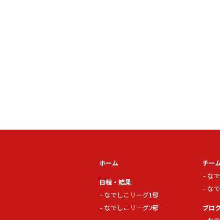
ホーム
チー
なで
日程・結果
なで
なでしこリーグ1部
なでしこリーグ2部
ブロ