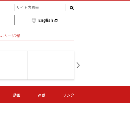
English
しこリーグ2部
第16節 09/05 (土) 15:00
第
ニッパツ
-
ニッパツ
名古屋
/06 (日) 15:00
第16節 09/06 (日) 15:00
第16節 09/05 (土) 15:00
第
動画
連載
リンク
オリプリ
津山
ニッパツ
-
-
-
Ｓ日体大
湯郷ベル
オルカ
ニッパツ
名古屋