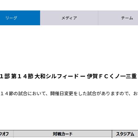
リーグ
メディア
チーム
１部 第１４節 大和シルフィード ー 伊賀ＦＣくノ一三重
 第１４節の試合において、開催日変更をした試合がありますので、お