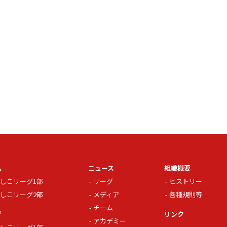
ム
ニュース
組織概要
しこリーグ1部
リーグ
ヒストリー
しこリーグ2部
メディア
各種規則等
チーム
グ
リンク
アカデミー