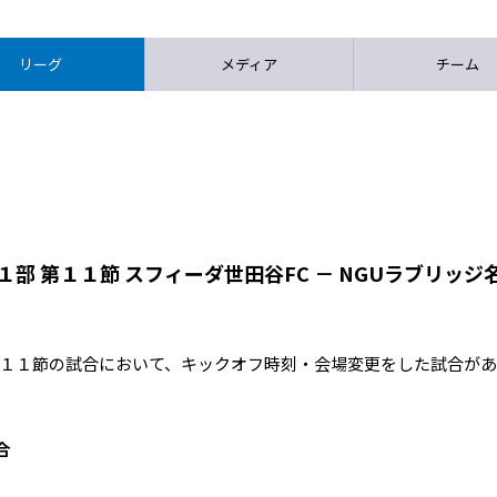
リーグ
メディア
チーム
１部 第１１節 スフィーダ世田谷FC － NGUラブリッジ
 第１１節の試合において、キックオフ時刻・会場変更をした試合があ
合