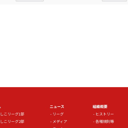
ム
ニュース
組織概要
しこリーグ1部
リーグ
ヒストリー
しこリーグ2部
メディア
各種規則等