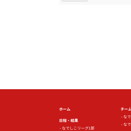
ホーム
チー
なで
日程・結果
なで
なでしこリーグ1部