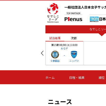
一般社団法人日本女子サッ
TOP
PARTNER
なでしこリー
試合結果
次節
00
第15節 08/08 (土) 16:00
ＡＧＦ
-
ベル
Ｓ世田谷
ニッパツ
試合結果
次節
00
第16節 09/06 (日) 15:00
第16節 09/05 (土) 15:00
第16節 09/05 (
ホーム
日程・結果
順位
津山
ニッパツ
石人の
-
-
-
体大
湯郷ベル
オルカ
ニッパツ
名古屋
静岡
ニュース