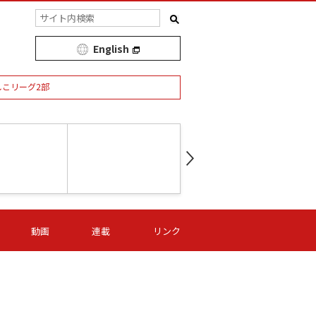
English
しこリーグ2部
第16節 09/05 (土) 15:00
第
ニッパツ
-
ニッパツ
名古屋
/06 (日) 15:00
第16節 09/06 (日) 15:00
第16節 09/05 (土) 15:00
第
動画
連載
リンク
オリプリ
津山
ニッパツ
-
-
-
Ｓ日体大
湯郷ベル
オルカ
ニッパツ
名古屋