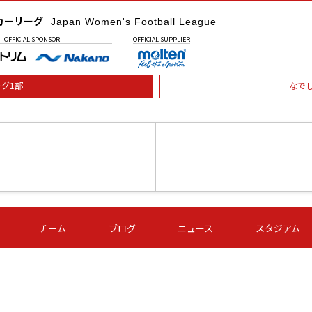
カーリーグ
Japan Women's Football League
OFFICIAL
SPONSOR
OFFICIAL
SUPPLIER
グ1部
なで
土) 15:00
第16節 09/05 (土) 16:00
第16節 09/05 (土) 17:00
第16節 09
チーム
ブログ
ニュース
スタジアム
星
ＡＧＦ
いちご
-
-
愛媛Ｌ
Ｓ世田谷
伊賀ＦＣ
ヴィアマ
Ａハリマ
Ｖ市原Ｌ