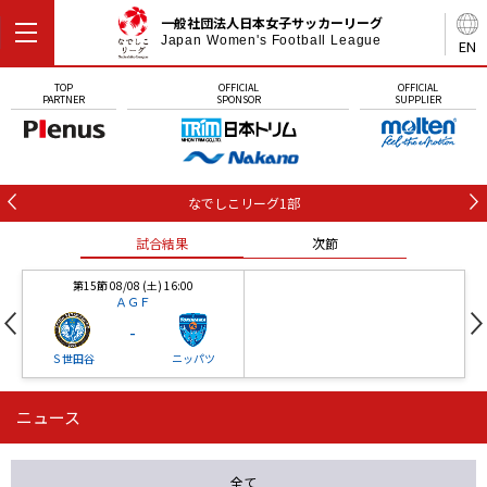
一般社団法人日本女子サッカーリーグ
Japan Women's Football League
EN
TOP
OFFICIAL
OFFICIAL
PARTNER
SPONSOR
SUPPLIER
なでしこリーグ1部
試合結果
次節
第15節 08/08 (土) 16:00
ＡＧＦ
-
Ｓ世田谷
ニッパツ
ニュース
第16節 09/05 (土) 15:00
第16節 09/05 (土) 15:00
試合結果
次節
ニッパツ
石人の星
-
-
全て