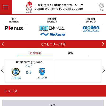
一般社団法人日本女子サッカーリーグ
Japan Women's Football League
EN
TOP
OFFICIAL
OFFICIAL
PARTNER
SPONSOR
SUPPLIER
なでしこリーグ1部
試合結果
次節
第15節 08/08 (土) 16:00
ＡＧＦ
0
-
3
Ｓ世田谷
ニッパツ
ニュース
第16節 09/05 (土) 15:00
第16節 09/05 (土) 15:00
試合結果
次節
ニッパツ
石人の星
-
-
全て