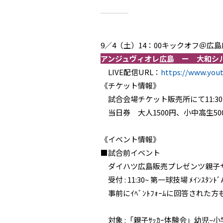
9／4（土）14：00キックオフ＠広
アンジュヴィオレ広島 ー 大和シ
LIVE配信URL：
https://www.yo
《チケット情報》
試合会場チケット販売所にて11:
当日券 大人1500円、小中高生5
《イベント情報》
■試合前イベント
ダイハツ広島販売プレゼンツ親子サッカー
受付 : 11:30~ 第一球技場 ﾒｲﾝｽ
事前にｲﾍﾞﾝﾄﾌｫｰﾑに回答された
対象 :「親子ｻｯｶｰ体験会」幼児~小