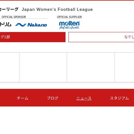
カーリーグ
Japan Women's Football League
OFFICIAL
SPONSOR
OFFICIAL
SUPPLIER
グ1部
なで
土) 15:00
第16節 09/05 (土) 16:00
第16節 09/05 (土) 17:00
第16節 09
チーム
ブログ
ニュース
スタジアム
星
ＡＧＦ
いちご
-
-
愛媛Ｌ
Ｓ世田谷
伊賀ＦＣ
ヴィアマ
Ａハリマ
Ｖ市原Ｌ