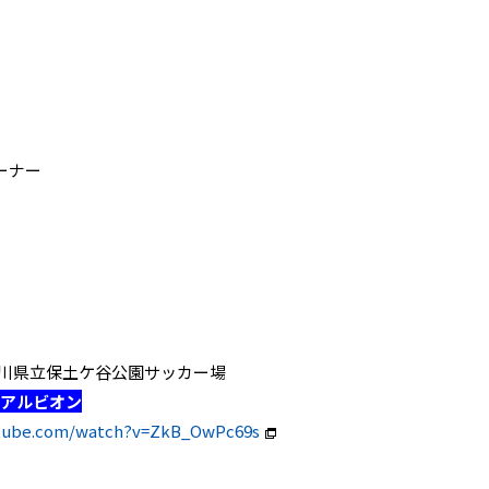
ーナー
神奈川県立保土ケ谷公園サッカー場
マアルビオン
utube.com/watch?v=ZkB_OwPc69s