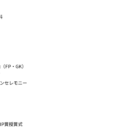
料
（FP・GK）
了
インセレモニー
IP賞授賞式