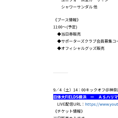
シャワーサンダル 他
《ブース情報》
11:00〜(予定)
◆当日券販売
◆サポーターズクラブ会員募集コ
◆オフィシャルグッズ販売
9／4（土）14：00キックオフ＠
日体大FIELDS横浜 ー ＡＳハリ
LIVE配信URL：
https://www.yo
《チケット情報》