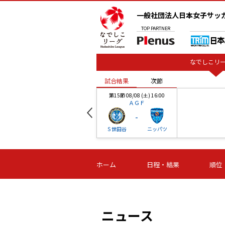
一般社団法人日本女子サッ
TOP
PARTNER
なでしこリー
試合結果
次節
00
第15節 08/08 (土) 16:00
ＡＧＦ
-
ベル
Ｓ世田谷
ニッパツ
試合結果
次節
00
第16節 09/06 (日) 15:00
第16節 09/05 (土) 15:00
第16節 09/05 (
ホーム
日程・結果
順位
津山
ニッパツ
石人の
-
-
-
体大
湯郷ベル
オルカ
ニッパツ
名古屋
静岡
ニュース