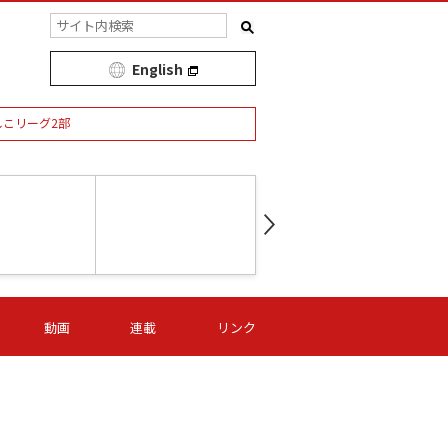
English
しこリーグ2部
第16節 09/05 (土) 15:00
第
ニッパツ
-
ニッパツ
名古屋
/06 (日) 15:00
第16節 09/06 (日) 15:00
第16節 09/05 (土) 15:00
第
動画
連載
リンク
オリプリ
津山
ニッパツ
-
-
-
Ｓ日体大
湯郷ベル
オルカ
ニッパツ
名古屋