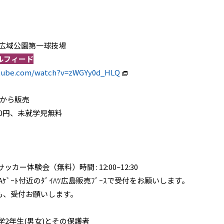
島広域公園第一球技場
ルフィード
utube.com/watch?v=zWGYy0d_HLQ
30から販売
00円、未就学児無料
体験会（無料）時間 : 12:00~12:30
ﾀﾝﾄﾞAｹﾞｰﾄ付近のﾀﾞｲﾊﾂ広島販売ﾌﾞｰｽで受付をお願いします。
方も、受付お願いします。
学2年生(男女)とその保護者