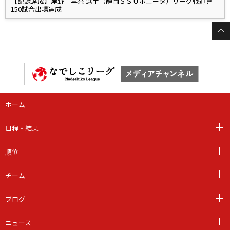
【記録達成】岸野 早奈 選手（静岡ＳＳＵボニータ）リーグ戦通算
150試合出場達成
ホーム
日程・結果
順位
チーム
ブログ
ニュース