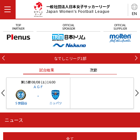
一般社団法人日本女子サッカーリーグ
Japan Women's Football League
EN
TOP
OFFICIAL
OFFICIAL
PARTNER
SPONSOR
SUPPLIER
なでしこリーグ1部
試合結果
次節
第15節 08/08 (土) 16:00
ＡＧＦ
-
Ｓ世田谷
ニッパツ
ニュース
第16節 09/05 (土) 15:00
第16節 09/05 (土) 15:00
試合結果
次節
ニッパツ
石人の星
-
-
全て