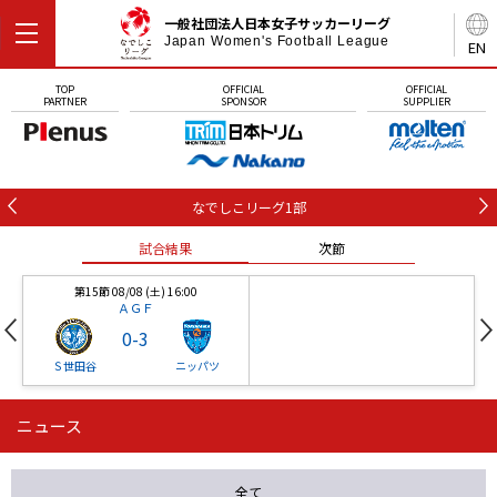
一般社団法人日本女子サッカーリーグ
Japan Women's Football League
EN
TOP
OFFICIAL
OFFICIAL
PARTNER
SPONSOR
SUPPLIER
なでしこリーグ1部
試合結果
次節
第15節 08/08 (土) 16:00
ＡＧＦ
0
-
3
Ｓ世田谷
ニッパツ
ニュース
第16節 09/05 (土) 15:00
第16節 09/05 (土) 15:00
試合結果
次節
ニッパツ
石人の星
-
-
全て