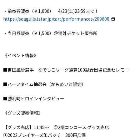
・前売券販売（￥1,000） 4/23(土)23:59まで！
https://seagulls.tstar.jp/cart/performances/209608
・当日券販売（￥1,500）＠場外チケット販売所
《イベント情報》
■吉田凪沙選手 なでしこリーグ通算100試合出場記念セレモニー
■ハーフタイム抽選会（かもめいと限定）
■勝利時ヒロインインタビュー
《グッズ販売情報》
【グッズ売店】11:45～ ＠2階コンコース グッズ売店
➀2022プレイヤーズ缶バッチ 300円/1個