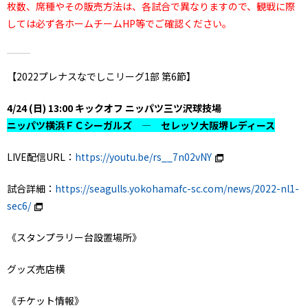
枚数、席種やその販売方法は、各試合で異なりますので、観戦に際
しては必ず各ホームチームHP等でご確認ください。
【2022プレナスなでしこリーグ1部 第6節】
4/24 (日) 13:00 キックオフ ニッパツ三ツ沢球技場
ニッパツ横浜ＦＣシーガルズ ― セレッソ大阪堺レディース
LIVE配信URL：
https://youtu.be/rs__7n02vNY
試合詳細：
https://seagulls.yokohamafc-sc.com/news/2022-nl1-
sec6/
《スタンプラリー台設置場所》
グッズ売店横
《チケット情報》