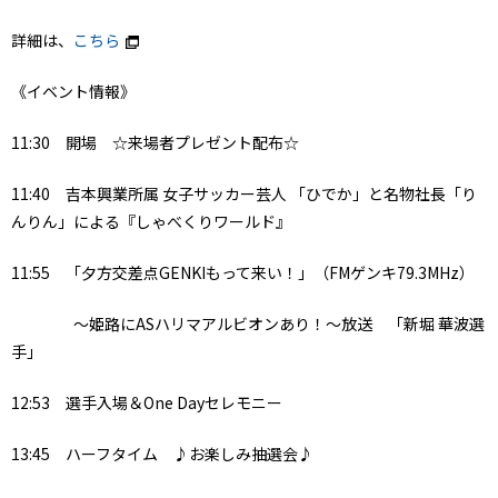
詳細は、
こちら
《イベント情報》
11:30 開場 ☆来場者プレゼント配布☆
11:40 吉本興業所属 女子サッカー芸人 「ひでか」と名物社長「り
んりん」による『しゃべくりワールド』
11:55 「夕方交差点GENKIもって来い！」（FMゲンキ79.3MHz）
～姫路にASハリマアルビオンあり！～放送 「新堀 華波選
手」
12:53 選手入場＆One Dayセレモニー
13:45 ハーフタイム ♪お楽しみ抽選会♪