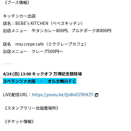
《ブース情報》
キッチンカー出店
店名：BEBE's KITCHEN（ベベズキッチン）
出店メニュー 牛タンカレー800円、プルドポーク丼800円
店名 miu crepe cafe（ミウクレープカフェ）
出店メニュー クレープ500円～
4/24 (日) 13:00 キックオフ 万博記念競技場
スペランツァ大阪 ― オルカ鴨川ＦＣ
LIVE配信URL：
https://youtu.be/Qn8oOZRHtZY
《スタンプラリー台設置場所》
《チケット情報》