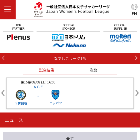
一般社団法人日本女子サッカーリーグ
Japan Women's Football League
EN
TOP
OFFICIAL
OFFICIAL
PARTNER
SPONSOR
SUPPLIER
なでしこリーグ1部
試合結果
次節
第15節 08/08 (土) 16:00
ＡＧＦ
-
Ｓ世田谷
ニッパツ
ニュース
第16節 09/05 (土) 15:00
第16節 09/05 (土) 15:00
試合結果
次節
ニッパツ
石人の星
-
-
全て