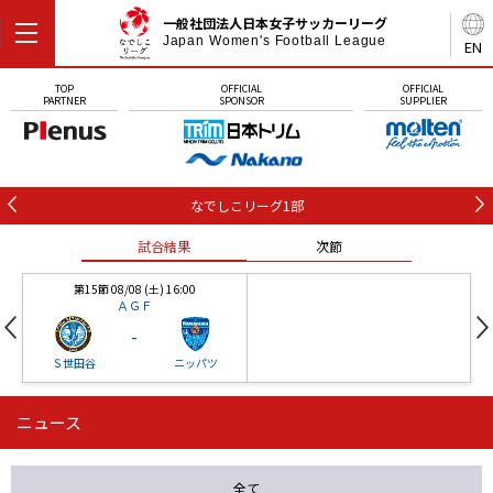
一般社団法人日本女子サッカーリーグ
Japan Women's Football League
EN
TOP
OFFICIAL
OFFICIAL
PARTNER
SPONSOR
SUPPLIER
なでしこリーグ1部
試合結果
次節
第15節 08/08 (土) 16:00
ＡＧＦ
-
Ｓ世田谷
ニッパツ
ニュース
第16節 09/05 (土) 15:00
第16節 09/05 (土) 15:00
試合結果
次節
ニッパツ
石人の星
-
-
全て