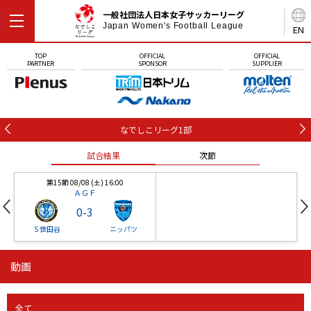
一般社団法人日本女子サッカーリーグ
Japan Women's Football League
EN
TOP
OFFICIAL
OFFICIAL
PARTNER
SPONSOR
SUPPLIER
なでしこリーグ1部
試合結果
次節
第15節 08/08 (土) 16:00
ＡＧＦ
0
-
3
Ｓ世田谷
ニッパツ
動画
第16節 09/05 (土) 15:00
第16節 09/05 (土) 15:00
試合結果
次節
ニッパツ
石人の星
-
-
全て