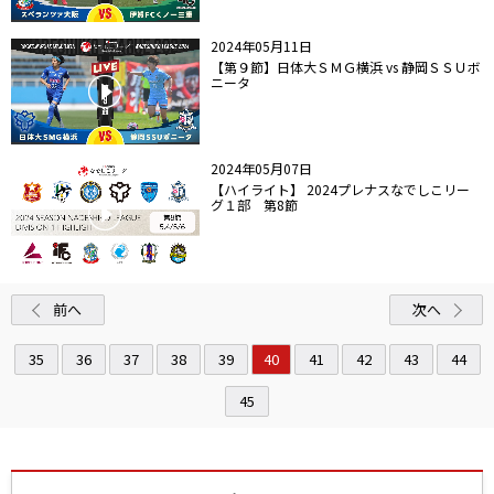
2024年05月11日
【第９節】日体大ＳＭＧ横浜 vs 静岡ＳＳＵボ
ニータ
2024年05月07日
【ハイライト】 2024プレナスなでしこリー
グ１部 第8節
前へ
次へ
35
36
37
38
39
40
41
42
43
44
45