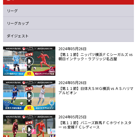
ニッパツ
名古屋
静岡
愛媛Ｌ
リーグ
リーグカップ
ダイジェスト
2024年05月26日
【第１１節】ニッパツ横浜ＦＣシーガルズ vs
朝日インテック・ラブリッジ名古屋
2024年05月26日
【第１１節】日体大ＳＭＧ横浜 vs ＡＳハリマ
アルビオン
2024年05月25日
【第１１節】バニーズ群馬ＦＣホワイトスタ
ー vs 愛媛ＦＣレディース