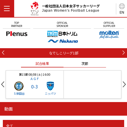
一般社団法人日本女子サッカーリーグ
Japan Women's Football League
EN
TOP
OFFICIAL
OFFICIAL
PARTNER
SPONSOR
SUPPLIER
なでしこリーグ1部
試合結果
次節
第15節 08/08 (土) 16:00
ＡＧＦ
0
-
3
Ｓ世田谷
ニッパツ
動画
第16節 09/05 (土) 15:00
第16節 09/05 (土) 15:00
試合結果
次節
ニッパツ
石人の星
-
-
全て