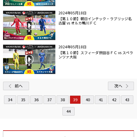
2024年05月18日
【第１０節】朝日インテック・ラブリッジ名
古屋 vs オルカ鴨川ＦＣ
2024年05月18日
【第１０節】スフィーダ世田谷ＦＣ vs スペラ
ンツァ大阪
前へ
次へ
34
35
36
37
38
39
40
41
42
43
44