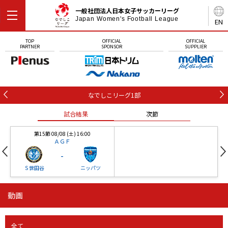
一般社団法人日本女子サッカーリーグ
Japan Women's Football League
EN
TOP
OFFICIAL
OFFICIAL
PARTNER
SPONSOR
SUPPLIER
なでしこリーグ1部
試合結果
次節
第15節 08/08 (土) 16:00
ＡＧＦ
-
Ｓ世田谷
ニッパツ
動画
第16節 09/05 (土) 15:00
第16節 09/05 (土) 15:00
試合結果
次節
ニッパツ
石人の星
-
-
全て