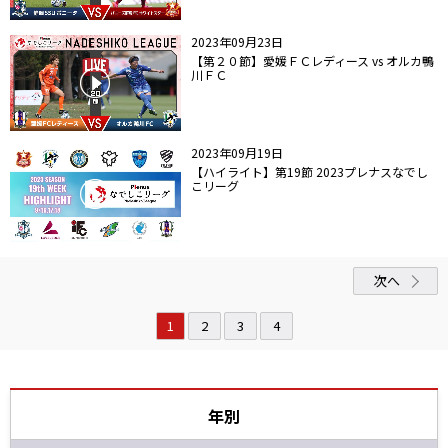
2023年09月23日
【第２０節】愛媛ＦＣレディース vs オルカ鴨
川ＦＣ
2023年09月19日
【ハイライト】第19節 2023プレナスなでし
こリーグ
次へ
1
2
3
4
年別