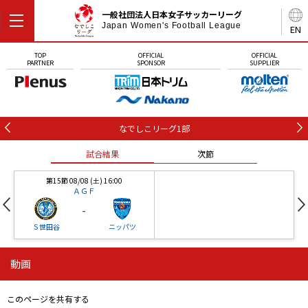
一般社団法人日本女子サッカーリーグ
Japan Women's Football League
EN
TOP
OFFICIAL
OFFICIAL
PARTNER
SPONSOR
SUPPLIER
なでしこリーグ1部
試合結果
次節
第15節 08/08 (土) 16:00
ＡＧＦ
-
Ｓ世田谷
ニッパツ
動画
第16節 09/05 (土) 15:00
第16節 09/05 (土) 15:00
試合結果
次節
ニッパツ
石人の星
-
-
このページを共有する