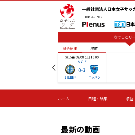
一般社団法人日本女子サッ
TOP
PARTNER
なでしこリー
試合結果
次節
00
第15節 08/08 (土) 16:00
ＡＧＦ
0
-
3
ベル
Ｓ世田谷
ニッパツ
試合結果
次節
00
第16節 09/06 (日) 15:00
第16節 09/05 (土) 15:00
第16節 09/05 (
ホーム
日程・結果
順位
津山
ニッパツ
石人の
-
-
-
体大
湯郷ベル
オルカ
ニッパツ
名古屋
静岡
最新の動画