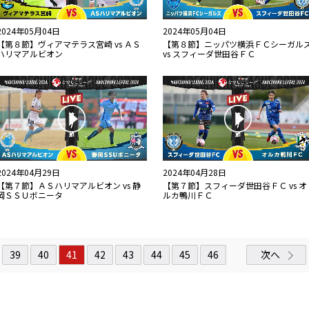
2024年05月04日
2024年05月04日
【第８節】ヴィアマテラス宮崎 vs ＡＳ
【第８節】ニッパツ横浜ＦＣシーガル
ハリマアルビオン
vs スフィーダ世田谷ＦＣ
2024年04月29日
2024年04月28日
【第７節】ＡＳハリマアルビオン vs 静
【第７節】スフィーダ世田谷ＦＣ vs オ
岡ＳＳＵボニータ
ルカ鴨川ＦＣ
39
40
41
42
43
44
45
46
次へ