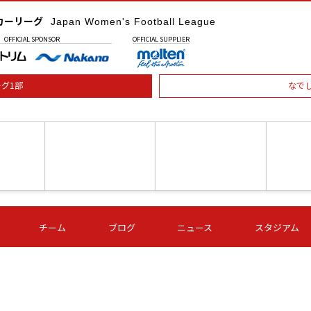
カーリーグ
Japan Women's Football League
OFFICIAL
SPONSOR
OFFICIAL
SUPPLIER
グ1部
なで
土) 15:00
第16節 09/05 (土) 16:00
第16節 09/05 (土) 17:00
第16節 09
チーム
ブログ
ニュース
スタジアム
星
ＡＧＦ
いちご
-
-
愛媛Ｌ
Ｓ世田谷
伊賀ＦＣ
ヴィアマ
Ａハリマ
Ｖ市原Ｌ