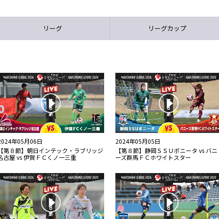
リーグ
リーグカップ
2024年05月06日
2024年05月05日
【第８節】朝日インテック・ラブリッジ
【第８節】静岡ＳＳＵボニータ vs バニ
名古屋 vs 伊賀ＦＣくノ一三重
ーズ群馬ＦＣホワイトスター