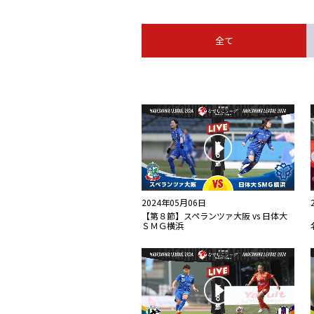
全て
2024年05月06日
【第８節】スペランツァ大阪 vs 日体大
ＳＭＧ横浜