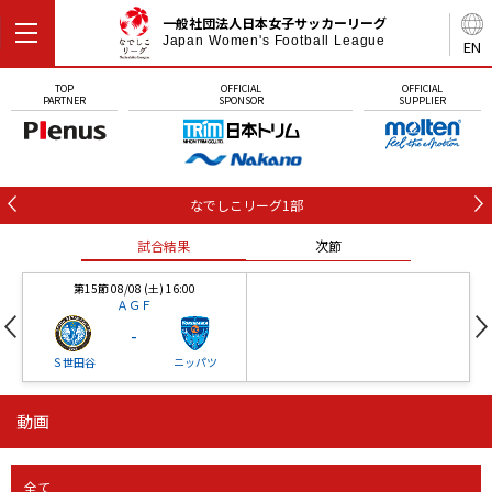
一般社団法人日本女子サッカーリーグ
Japan Women's Football League
EN
TOP
OFFICIAL
OFFICIAL
PARTNER
SPONSOR
SUPPLIER
なでしこリーグ1部
試合結果
次節
第15節 08/08 (土) 16:00
ＡＧＦ
-
Ｓ世田谷
ニッパツ
動画
第16節 09/05 (土) 15:00
第16節 09/05 (土) 15:00
試合結果
次節
ニッパツ
石人の星
-
-
全て