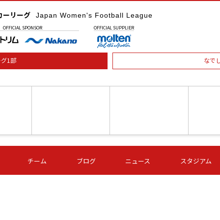
カーリーグ
Japan Women's Football League
OFFICIAL
SPONSOR
OFFICIAL
SUPPLIER
グ1部
なで
土) 15:00
第16節 09/05 (土) 16:00
第16節 09/05 (土) 17:00
第16節 09
チーム
ブログ
ニュース
スタジアム
星
ＡＧＦ
いちご
-
-
愛媛Ｌ
Ｓ世田谷
伊賀ＦＣ
ヴィアマ
Ａハリマ
Ｖ市原Ｌ