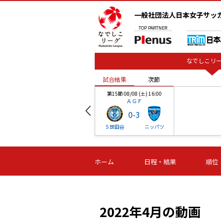
一般社団法人日本女子サッ
TOP
PARTNER
なでしこリー
試合結果
次節
00
第15節 08/08 (土) 16:00
ＡＧＦ
0
-
3
ベル
Ｓ世田谷
ニッパツ
試合結果
次節
00
第16節 09/06 (日) 15:00
第16節 09/05 (土) 15:00
第16節 09/05 (
ホーム
日程・結果
順位
津山
ニッパツ
石人の
-
-
-
体大
湯郷ベル
オルカ
ニッパツ
名古屋
静岡
2022年4月の動画