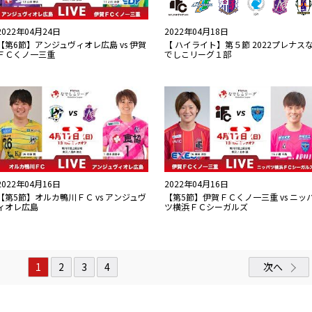
2022年04月24日
2022年04月18日
【第6節】アンジュヴィオレ広島 vs 伊賀
【 ハイライト】第５節 2022プレナス
ＦＣくノ一三重
でしこリーグ１部
2022年04月16日
2022年04月16日
【第5節】オルカ鴨川ＦＣ vs アンジュヴ
【第5節】伊賀ＦＣくノ一三重 vs ニッ
ィオレ広島
ツ横浜ＦＣシーガルズ
1
2
3
4
次へ