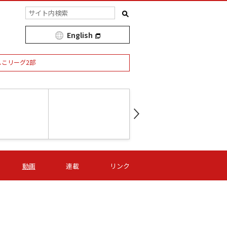
English
しこリーグ2部
第16節 09/05 (土) 15:00
第
ニッパツ
-
ニッパツ
名古屋
/06 (日) 15:00
第16節 09/06 (日) 15:00
第16節 09/05 (土) 15:00
第
動画
連載
リンク
オリプリ
津山
ニッパツ
-
-
-
Ｓ日体大
湯郷ベル
オルカ
ニッパツ
名古屋