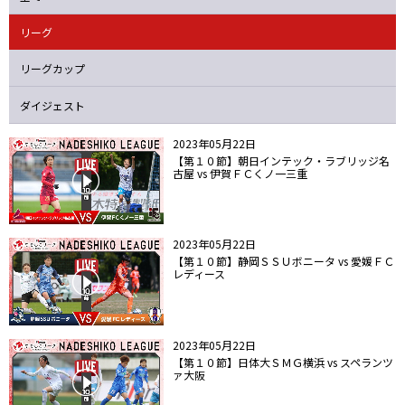
ニッパツ
名古屋
静岡
愛媛Ｌ
リーグ
リーグカップ
ダイジェスト
2023年05月22日
【第１０節】朝日インテック・ラブリッジ名
古屋 vs 伊賀ＦＣくノ一三重
2023年05月22日
【第１０節】静岡ＳＳＵボニータ vs 愛媛ＦＣ
レディース
2023年05月22日
【第１０節】日体大ＳＭＧ横浜 vs スペランツ
ァ大阪