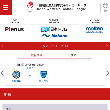
一般社団法人日本女子サッカーリーグ
Japan Women's Football League
EN
TOP
OFFICIAL
OFFICIAL
PARTNER
SPONSOR
SUPPLIER
なでしこリーグ1部
試合結果
次節
第15節 08/08 (土) 16:00
ＡＧＦ
-
Ｓ世田谷
ニッパツ
動画
第16節 09/05 (土) 15:00
第16節 09/05 (土) 15:00
試合結果
次節
ニッパツ
石人の星
-
-
全て