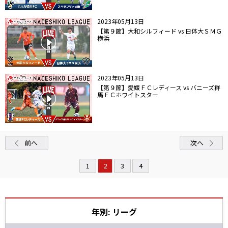
2023年05月13日
【第９節】大和シルフィード vs 日体大ＳＭＧ
横浜
2023年05月13日
【第９節】愛媛ＦＣレディース vs バニーズ群
馬ＦＣホワイトスター
前へ
次へ
1
2
3
4
年別: リーグ