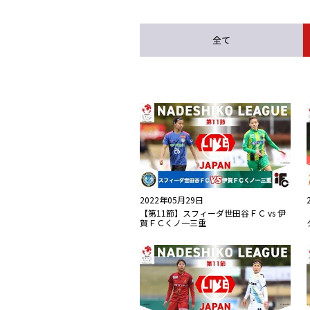
全て
2022年05月29日
【第11節】スフィーダ世田谷ＦＣ vs 伊
賀ＦＣくノ一三重