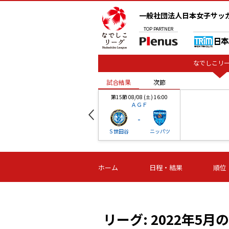
一般社団法人日本女子サッ
TOP
PARTNER
なでしこリー
試合結果
次節
00
第15節 08/08 (土) 16:00
ＡＧＦ
-
ベル
Ｓ世田谷
ニッパツ
試合結果
次節
00
第16節 09/06 (日) 15:00
第16節 09/05 (土) 15:00
第16節 09/05 (
ホーム
日程・結果
順位
津山
ニッパツ
石人の
-
-
-
体大
湯郷ベル
オルカ
ニッパツ
名古屋
静岡
リーグ: 2022年5月