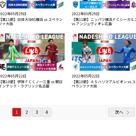
2022年05月29日
2022年05月29日
【第11節】日体大SMG横浜 vs スペラン
【第11節】ニッパツ横浜ＦＣシーガル
ツァ大阪
vs アンジュヴィオレ広島
2022年05月22日
2022年05月22日
【第10節】伊賀ＦＣくノ一三重 vs 朝日
【第10節】ＡＳハリマアルビオン vs ス
インテック・ラブリッジ名古屋
ペランツァ大阪
1
2
3
4
次へ