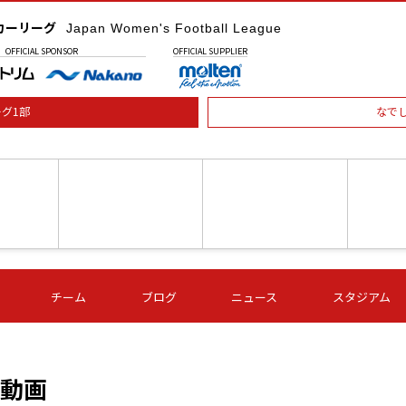
カーリーグ
Japan Women's Football League
OFFICIAL
SPONSOR
OFFICIAL
SUPPLIER
グ1部
なで
土) 15:00
第16節 09/05 (土) 16:00
第16節 09/05 (土) 17:00
第16節 09
チーム
ブログ
ニュース
スタジアム
星
ＡＧＦ
いちご
-
-
愛媛Ｌ
Ｓ世田谷
伊賀ＦＣ
ヴィアマ
Ａハリマ
Ｖ市原Ｌ
の動画