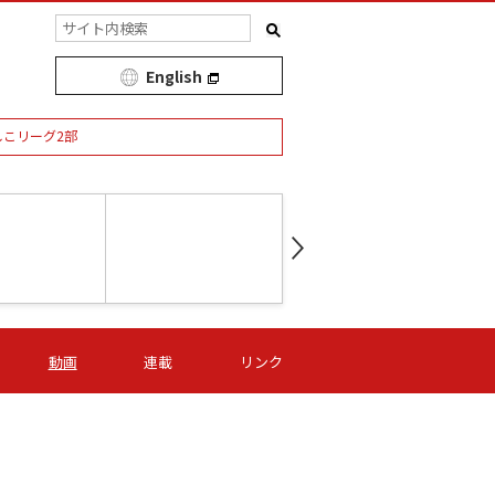
English
しこリーグ2部
第16節 09/05 (土) 15:00
第
ニッパツ
-
ニッパツ
名古屋
/06 (日) 15:00
第16節 09/06 (日) 15:00
第16節 09/05 (土) 15:00
第
動画
連載
リンク
オリプリ
津山
ニッパツ
-
-
-
Ｓ日体大
湯郷ベル
オルカ
ニッパツ
名古屋