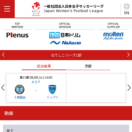
一般社団法人日本女子サッカーリーグ
Japan Women's Football League
EN
TOP
OFFICIAL
OFFICIAL
PARTNER
SPONSOR
SUPPLIER
なでしこリーグ1部
試合結果
次節
第15節 08/08 (土) 16:00
ＡＧＦ
-
Ｓ世田谷
ニッパツ
動画
第16節 09/05 (土) 15:00
第16節 09/05 (土) 15:00
試合結果
次節
ニッパツ
石人の星
-
-
全て