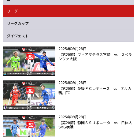
ニッパツ
名古屋
静岡
愛媛Ｌ
リーグ
リーグカップ
ダイジェスト
2025年09月28日
【第20節】ヴィアマテラス宮崎 vs スペラ
ンツァ大阪
2025年09月28日
【第20節】愛媛ＦＣレディース vs オルカ
鴨川FC
2025年09月28日
【第20節】静岡ＳＳＵボニータ vs 日体大
SMG横浜