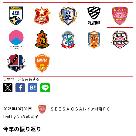
ニッパツ
名古屋
静岡
愛媛Ｌ
このページを共有する
2025年10月31日
ＳＥＩＳＡ ＯＳＡレイア湘南ＦＣ
text by No.3 武 莉子
今年の振り返り