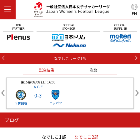
一般社団法人日本女子サッカーリーグ
Japan Women's Football League
EN
TOP
OFFICIAL
OFFICIAL
PARTNER
SPONSOR
SUPPLIER
なでしこリーグ1部
試合結果
次節
第15節 08/08 (土) 16:00
ＡＧＦ
0
-
3
Ｓ世田谷
ニッパツ
ブログ
第16節 09/05 (土) 15:00
第16節 09/05 (土) 15:00
試合結果
次節
ニッパツ
石人の星
-
-
なでしこ1部
なでしこ2部