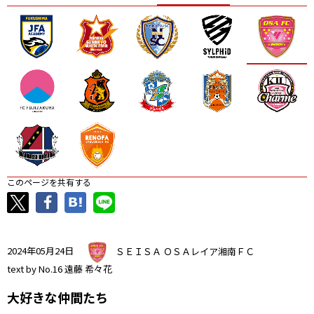
ニッパツ
名古屋
静岡
愛媛Ｌ
このページを共有する
2024年05月24日
ＳＥＩＳＡ ＯＳＡレイア湘南ＦＣ
text by No.16 遠藤 希々花
大好きな仲間たち