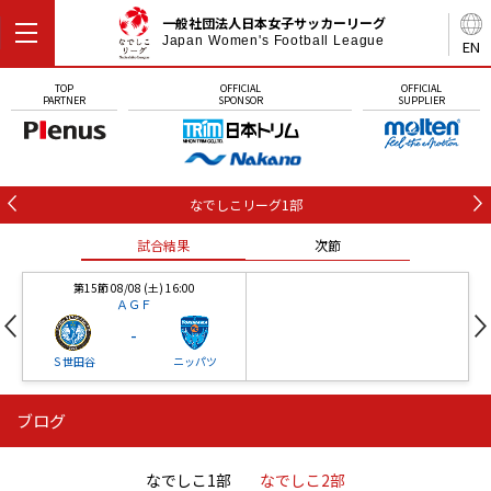
一般社団法人日本女子サッカーリーグ
Japan Women's Football League
EN
TOP
OFFICIAL
OFFICIAL
PARTNER
SPONSOR
SUPPLIER
なでしこリーグ1部
試合結果
次節
第15節 08/08 (土) 16:00
ＡＧＦ
-
Ｓ世田谷
ニッパツ
ブログ
第16節 09/05 (土) 15:00
第16節 09/05 (土) 15:00
試合結果
次節
ニッパツ
石人の星
-
-
なでしこ1部
なでしこ2部