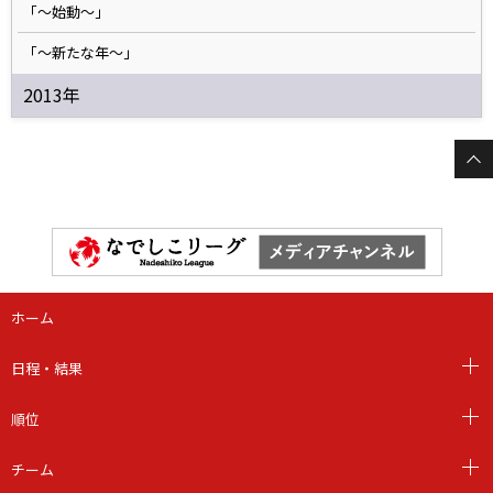
「～始動～」
「～新たな年～」
2013年
ホーム
日程・結果
順位
チーム