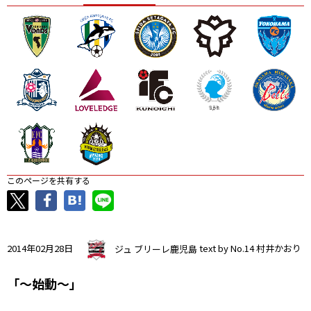
ニッパツ
名古屋
静岡
愛媛Ｌ
このページを共有する
2014年02月28日
ジュ ブリーレ鹿児島
text by No.14 村井かおり
「～始動～」