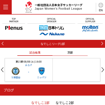
一般社団法人日本女子サッカーリーグ
Japan Women's Football League
EN
TOP
OFFICIAL
OFFICIAL
PARTNER
SPONSOR
SUPPLIER
なでしこリーグ1部
試合結果
次節
第15節 08/08 (土) 16:00
ＡＧＦ
-
Ｓ世田谷
ニッパツ
ブログ
第16節 09/05 (土) 15:00
第16節 09/05 (土) 15:00
試合結果
次節
ニッパツ
石人の星
-
-
なでしこ1部
なでしこ2部