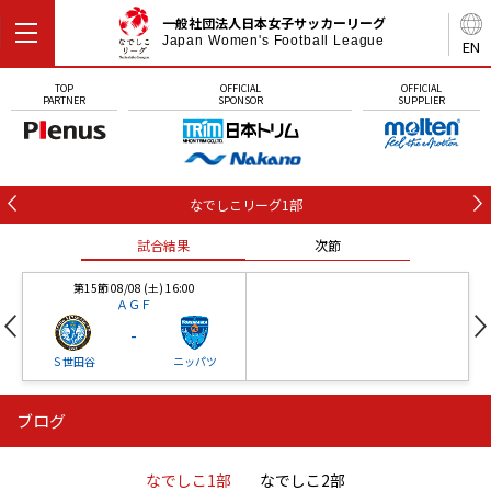
一般社団法人日本女子サッカーリーグ
Japan Women's Football League
EN
TOP
OFFICIAL
OFFICIAL
PARTNER
SPONSOR
SUPPLIER
なでしこリーグ1部
試合結果
次節
第15節 08/08 (土) 16:00
ＡＧＦ
-
Ｓ世田谷
ニッパツ
ブログ
第16節 09/05 (土) 15:00
第16節 09/05 (土) 15:00
試合結果
次節
ニッパツ
石人の星
-
-
なでしこ1部
なでしこ2部