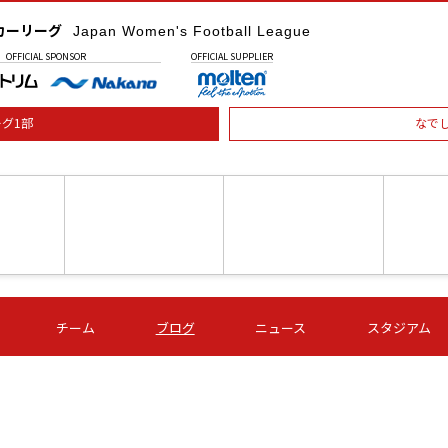
カーリーグ
Japan Women's Football League
OFFICIAL
SPONSOR
OFFICIAL
SUPPLIER
グ1部
なで
土) 15:00
第16節 09/05 (土) 16:00
第16節 09/05 (土) 17:00
第16節 09
チーム
ブログ
ニュース
スタジアム
星
ＡＧＦ
いちご
-
-
愛媛Ｌ
Ｓ世田谷
伊賀ＦＣ
ヴィアマ
Ａハリマ
Ｖ市原Ｌ