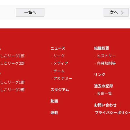
一覧へ
次へ
ム
ニュース
組織概要
しこリーグ1部
リーグ
ヒストリー
しこリーグ2部
メディア
各種規則等
チーム
グ
リンク
アカデミー
しこリーグ1部
過去の記録
しこリーグ2部
スタジアム
表彰一覧
動画
お問い合わせ
連載
プライバシーポリシ