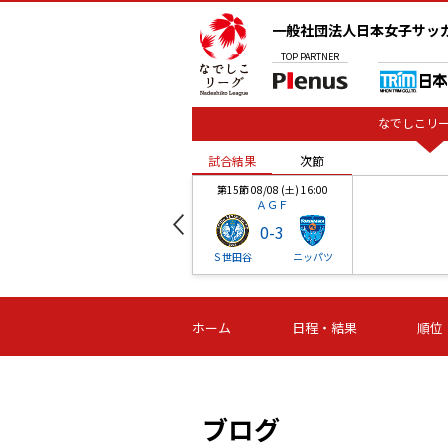
一般社団法人日本女子サッ
TOP
PARTNER
なでしこリー
試合結果
次節
00
第15節 08/08 (土) 16:00
ＡＧＦ
0
-
3
ベル
Ｓ世田谷
ニッパツ
試合結果
次節
00
第16節 09/06 (日) 15:00
第16節 09/05 (土) 15:00
第16節 09/05 (
ホーム
日程・結果
順位
津山
ニッパツ
石人の
-
-
-
体大
湯郷ベル
オルカ
ニッパツ
名古屋
静岡
ブログ