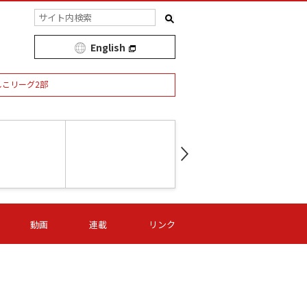
English
しこリーグ2部
第16節 09/05 (土) 15:00
第
ニッパツ
-
ニッパツ
名古屋
/06 (日) 15:00
第16節 09/06 (日) 15:00
第16節 09/05 (土) 15:00
第
動画
連載
リンク
オリプリ
津山
ニッパツ
-
-
-
Ｓ日体大
湯郷ベル
オルカ
ニッパツ
名古屋