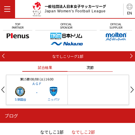
一般社団法人日本女子サッカーリーグ
Japan Women's Football League
EN
TOP
OFFICIAL
OFFICIAL
PARTNER
SPONSOR
SUPPLIER
なでしこリーグ1部
試合結果
次節
第15節 08/08 (土) 16:00
ＡＧＦ
-
Ｓ世田谷
ニッパツ
ブログ
第16節 09/05 (土) 15:00
第16節 09/05 (土) 15:00
試合結果
次節
ニッパツ
石人の星
-
-
なでしこ1部
なでしこ2部