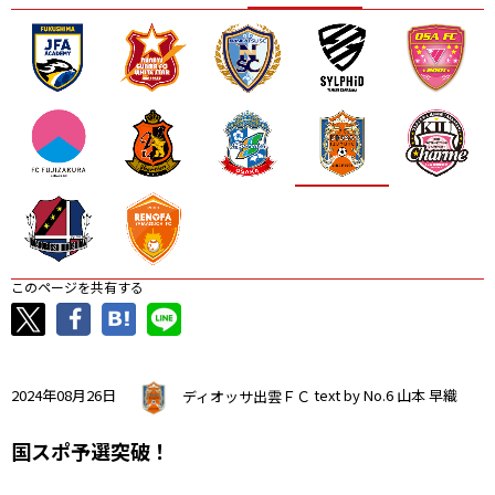
ニッパツ
名古屋
静岡
愛媛Ｌ
このページを共有する
2024年08月26日
ディオッサ出雲ＦＣ
text by No.6 山本 早織
国スポ予選突破！