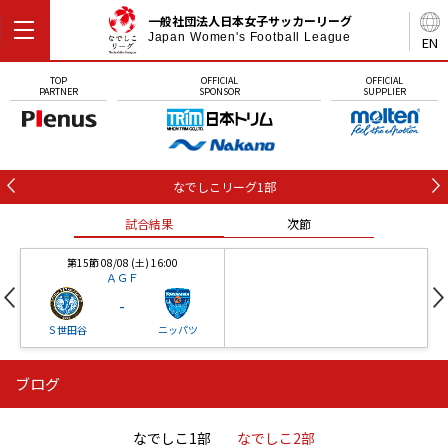
一般社団法人日本女子サッカーリーグ
Japan Women's Football League
EN
TOP
OFFICIAL
OFFICIAL
PARTNER
SPONSOR
SUPPLIER
なでしこリーグ1部
試合結果
次節
第15節 08/08 (土) 16:00
ＡＧＦ
-
Ｓ世田谷
ニッパツ
ブログ
第16節 09/05 (土) 15:00
第16節 09/05 (土) 15:00
試合結果
次節
ニッパツ
石人の星
-
-
なでしこ1部
なでしこ2部