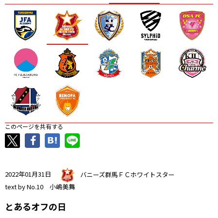
ニッパツ
名古屋
静岡
愛媛Ｌ
このページを共有する
2022年01月31日
バニーズ群馬ＦＣホワイトスター
text by No.10 小嶋美舞
とあるオフの日