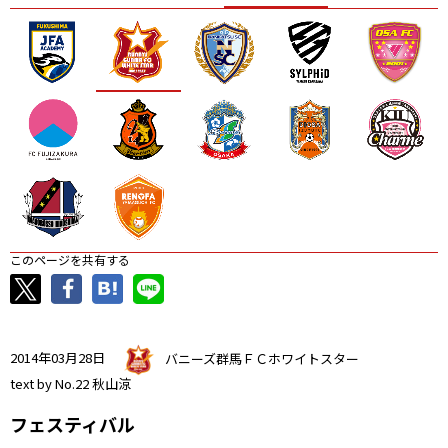
ニッパツ
名古屋
静岡
愛媛Ｌ
このページを共有する
2014年03月28日
バニーズ群馬ＦＣホワイトスター
text by No.22 秋山涼
フェスティバル