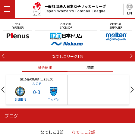
一般社団法人日本女子サッカーリーグ
Japan Women's Football League
EN
TOP
OFFICIAL
OFFICIAL
PARTNER
SPONSOR
SUPPLIER
なでしこリーグ1部
試合結果
次節
第15節 08/08 (土) 16:00
ＡＧＦ
0
-
3
Ｓ世田谷
ニッパツ
ブログ
第16節 09/05 (土) 15:00
第16節 09/05 (土) 15:00
試合結果
次節
ニッパツ
石人の星
-
-
なでしこ1部
なでしこ2部