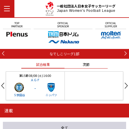
一般社団法人日本女子サッカーリーグ
Japan Women's Football League
TOP
OFFICIAL
OFFICIAL
PARTNER
SPONSOR
SUPPLIER
なでしこリーグ1部
試合結果
次節
第15節 08/08 (土) 16:00
ＡＧＦ
-
Ｓ世田谷
ニッパツ
連載
第16節 09/05 (土) 15:00
第16節 09/05 (土) 15:00
試合結果
次節
ニッパツ
石人の星
-
-
全て