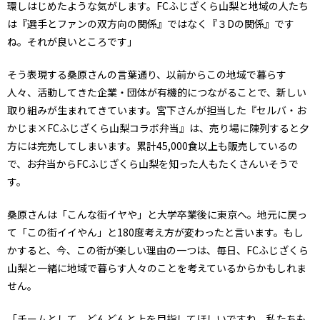
環しはじめたような気がします。FCふじざくら山梨と地域の人たち
は『選手とファンの双方向の関係』ではなく『３Dの関係』です
ね。それが良いところです」
そう表現する桑原さんの言葉通り、以前からこの地域で暮らす
人々、活動してきた企業・団体が有機的につながることで、新しい
取り組みが生まれてきています。宮下さんが担当した『セルバ・お
かじま×FCふじざくら山梨コラボ弁当』は、売り場に陳列すると夕
方には完売してしまいます。累計45,000食以上も販売しているの
で、お弁当からFCふじざくら山梨を知った人もたくさんいそうで
す。
桑原さんは「こんな街イヤや」と大学卒業後に東京へ。地元に戻っ
て「この街イイやん」と180度考え方が変わったと言います。もし
かすると、今、この街が楽しい理由の一つは、毎日、FCふじざくら
山梨と一緒に地域で暮らす人々のことを考えているからかもしれま
せん。
「チームとして、どんどんと上を目指してほしいですね。私たちも