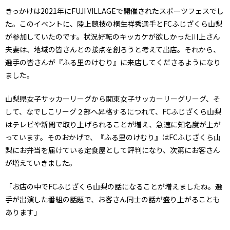
きっかけは2021年にFUJI VILLAGEで開催されたスポーツフェスでし
た。このイベントに、陸上競技の桐生祥秀選手とFCふじざくら山梨
が参加していたのです。状況好転のキッカケが欲しかった川上さん
夫妻は、地域の皆さんとの接点を創ろうと考えて出店。それから、
選手の皆さんが『ふる里のけむり』に来店してくださるようになり
ました。
山梨県女子サッカーリーグから関東女子サッカーリーグリーグ、そ
して、なでしこリーグ２部へ昇格するにつれて、FCふじざくら山梨
はテレビや新聞で取り上げられることが増え、急速に知名度が上が
っています。そのおかげで、『ふる里のけむり』はFCふじざくら山
梨にお弁当を届けている定食屋として評判になり、次第にお客さん
が増えていきました。
「お店の中でFCふじざくら山梨の話になることが増えましたね。選
手が出演した番組の話題で、お客さん同士の話が盛り上がることも
あります」