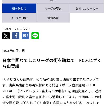
ニッパツ
名古屋
静岡
愛媛Ｌ
街を訪ねて
リーグの歴史
なでしこリーガー
リーグのSDGs
地域の絆
このページを共有する
2023年03月27日
日本全国なでしこリーグの街を訪ねて FCふじざく
ら山梨編
FCふじざくら山梨は、その名の通り富士山麓で生まれたクラブで
す。山梨県南都留郡鳴沢村にある総合スポーツ宿泊施設・FUJI
VILLAGE（フジビレッジ - 富士緑の休暇村）を練習拠点とし、近隣
の富士河口湖町と富士吉田市でも活動しています。今回は、この地
域を深く愛しFCふじざくら山梨を応援する人々を訪ねてみましょ