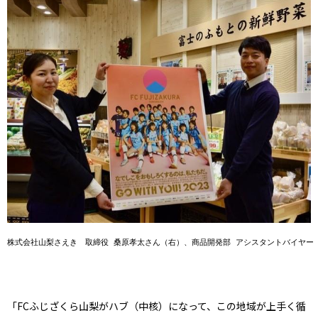
株式会社山梨さえき　取締役 桑原孝太さん（右）、商品開発部 アシスタントバイヤー
「FCふじざくら山梨がハブ（中核）になって、この地域が上手く循