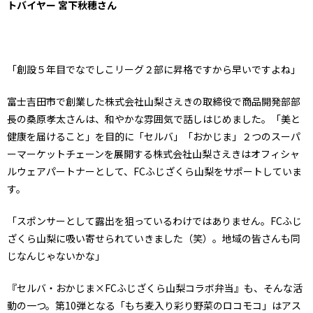
トバイヤー 宮下秋穂さん
「創設５年目でなでしこリーグ２部に昇格ですから早いですよね」
富士吉田市で創業した株式会社山梨さえきの取締役で商品開発部部
長の桑原孝太さんは、和やかな雰囲気で話しはじめました。「美と
健康を届けること」を目的に「セルバ」「おかじま」２つのスーパ
ーマーケットチェーンを展開する株式会社山梨さえきはオフィシャ
ルウェアパートナーとして、FCふじざくら山梨をサポートしていま
す。
「スポンサーとして露出を狙っているわけではありません。FCふじ
ざくら山梨に吸い寄せられていきました（笑）。地域の皆さんも同
じなんじゃないかな」
『セルバ・おかじま×FCふじざくら山梨コラボ弁当』も、そんな活
動の一つ。第10弾となる「もち麦入り彩り野菜のロコモコ」はアス