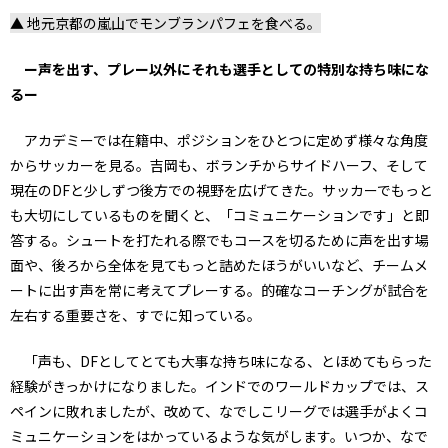
▲ 地元京都の嵐山でモンブランパフェを食べる。
ー声を出す、プレー以外にそれも選手としての特別な持ち味にな
るー
アカデミーでは在籍中、ポジションをひとつに定めず様々な角度
からサッカーを見る。吉岡も、ボランチからサイドハーフ、そして
現在のDFと少しずつ後方での視野を広げてきた。サッカーでもっと
も大切にしているものを聞くと、「コミュニケーションです」と即
答する。シュートを打たれる際でもコースを切るために声を出す場
面や、後ろから全体を見てもっと詰めたほうがいいなど、チームメ
ートに出す声を常に考えてプレーする。的確なコーチングが試合を
左右する重要さを、すでに知っている。
「声も、DFとしてとても大事な持ち味になる、とほめてもらった
経験がきっかけになりました。インドでのワールドカップでは、ス
ペインに敗れましたが、改めて、なでしこリーグでは選手がよくコ
ミュニケーションをはかっているような気がします。いつか、なで