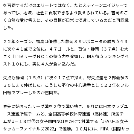
を習得するだけのエリートではなく、たとえティーンエイジャーで
あっても、地域、社会に貢献できるよう教えられている。吉岡のご
く自然な受け答えに、その目標が日常に浸透しているのだと再認識
した。
２２年シーズン、福島は優勝した静岡ＳＳＵボニータの勝ち点４３
に次ぐ４１点で２位に。４７ゴールと、首位・静岡（３７点）を大
きく上回るリーグＮＯ１の得点力を発揮し、個人得点ランキングベ
スト１０にも、実に４人が食い込んだ。
失点も静岡（１５点）に次ぐ１７点で抑え、得失点差を２部最多の
３０にまで伸ばした。こうした堅守の中心選手として２２年をフル
回転でプレーしたのが吉岡だ。
春先に始まったリーグ戦を２位で戦い抜き、９月には日本クラブユ
ース連盟所属チームと、全国高等学校体育連盟（高体連）所属チー
ムがU―１８世代の女子国内NO1をかけて対戦する「JFA U-18女子
サッカーファイナルズ2022」で優勝。１０月には、FIFA（国際サッ