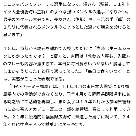
しこジャパンでプレーする選手になって、澤さん（穂希、１１年ド
イツ大会優勝時は主将）のような強いメンタルの選手になりたい。
男子のカタール大会でも、長友さん（佑都）や、三笘選手（薫）の
１ミリに代表されるメンタルのちょっとした違いが勝負を分けると
思います」
１８年、京都から親元を離れて入校しただけに「当時はホームシッ
クにかかったのでは？」と聞くと、吉岡は「教わる内容も、先輩方
のプレーも内容が濃すぎて、本当に毎日食らいつかないと脱落して
しまいそうだった」と振り返って笑った。「毎日に食らいつく」と
は、実感がこもった表現である。
「JFAアカデミー福島」は、１１年３月の東日本大震災により福
島県内での活動ができなくなり、同年４月から静岡県御殿場市にあ
る時之栖にて活動を再開し、また女子は１５年８月から静岡県裾野
市にある帝人アカデミー富士の一部を練習場、寮として利用してき
た。２１年に段階的に福島県広野町に帰還した男子に続いて、２４
年４月に中高そろって楢葉町に戻る予定だ。