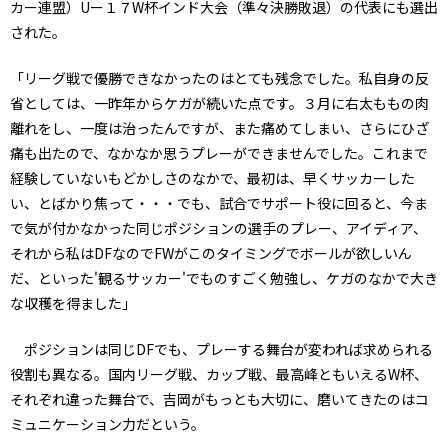
カー連盟）Uー１７W杯インド大会（準々決勝敗退）の代表にも選出
された。
「リーグ戦で優勝できなかったのはとても残念でした。私自身の反
省としては、一昨年からケガが続いた点です。３月に右太ももの肉
離れをし、一度は治ったんですが、また痛めてしまい、さらにひざ
痛も出たので、なかなか思うプレーができませんでした。これまで
経験していないもどかしさのなかで、最初は、早くサッカーした
い、とばかり焦って・・・でも、試合でサポート役に回ると、今ま
で気が付かなかった同じポジションの選手のプレー、アイディア、
それから私はDFなのでFWがこのタイミングでボールが欲しいん
だ、といった'観るサッカー'でものすごく勉強し、ケガのなかで大き
な収穫を得ました」
ポジションは同じDFでも、プレーする舞台が変われば求められる
役割も異なる。国内リーグ戦、カップ戦、最高峰ともいえるW杯、
それぞれ違った舞台で、吉岡がもっとも大切に、磨いてきたのはコ
ミュニケーション力だという。