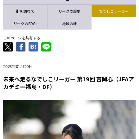
ニッパツ
名古屋
静岡
愛媛Ｌ
街を訪ねて
リーグの歴史
なでしこリーガー
リーグのSDGs
地域の絆
このページを共有する
2023年01月20日
未来へ走るなでしこリーガー 第19回 吉岡心（JFAア
カデミー福島・DF）