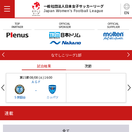
一般社団法人日本女子サッカーリーグ
Japan Women's Football League
EN
TOP
OFFICIAL
OFFICIAL
PARTNER
SPONSOR
SUPPLIER
なでしこリーグ1部
試合結果
次節
第15節 08/08 (土) 16:00
ＡＧＦ
-
Ｓ世田谷
ニッパツ
連載
第16節 09/05 (土) 15:00
第16節 09/05 (土) 15:00
試合結果
次節
ニッパツ
石人の星
-
-
全て