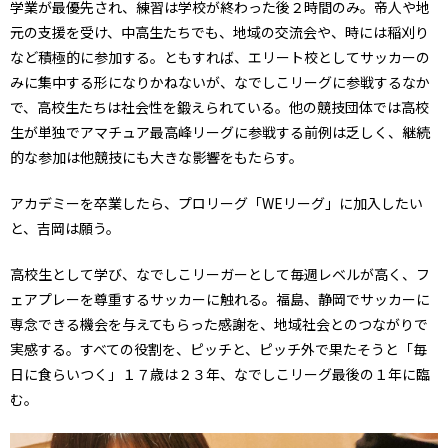
学業が最優先され、練習は学校が終わった後２時間のみ。帝人や地
元の支援を受け、中高生たちでも、地域の交流会や、時には稲刈り
など積極的に参加する。ともすれば、エリート校としてサッカーの
みに集中する形になりかねないが、なでしこリーグに参戦するなか
で、高校生たちは社会性を鍛えられている。他の競技団体では高校
生が単独でアマチュア最高峰リーグに参戦する前例は乏しく、継続
的な参加は他競技にも大きな影響をもたらす。
アカデミーを卒業したら、プロリーグ「WEリーグ」に加入したい
と、吉岡は願う。
高校生として学び、なでしこリーガーとして毎週レベルが高く、フ
ェアプレーを尊重するサッカーに触れる。福島、静岡でサッカーに
専念できる機会を与えてもらった感謝を、地域社会とのつながりで
実感する。すべての役割を、ピッチと、ピッチ外で果たそうと「毎
日に食らいつく」１７歳は２３年、なでしこリーグ最後の１年に臨
む。