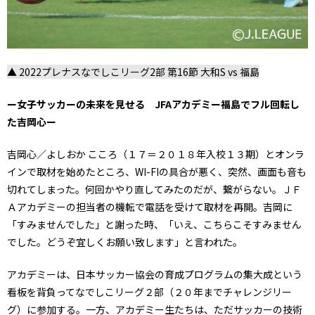
▲ 2022プレナスなでしこリーグ2部 第16節 大和S vs 福島
ー女子サッカーの未来を見せる JFAアカデミー福島でフル回転し
た吉岡心ー
吉岡心／よしおか こころ（１７＝２０１８年入校１３期）とオンラ
インで取材を始めたところ、WI-FIの具合が悪く、突然、画面も音も
切れてしまった。何回かやり直してみたのだが、繋がらない。ＪＦ
Ａアカデミーの担当者の機転で電話を受けて取材を再開。吉岡に
「すみませんでした」と謝った時、「いえ、こちらこそすみません
でした。どうぞ宜しくお願い致します」と言われた。
アカデミーは、日本サッカー協会の育成プログラムの集大成という
看板を背負ってなでしこリーグ２部（２０年までチャレンジリー
グ）に参加する。一方、アカデミー生たちは、ただサッカーの技術