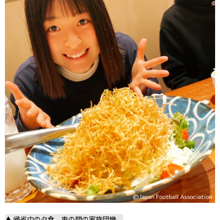
▲ 帰省中の夕食。束の間の家族団欒。