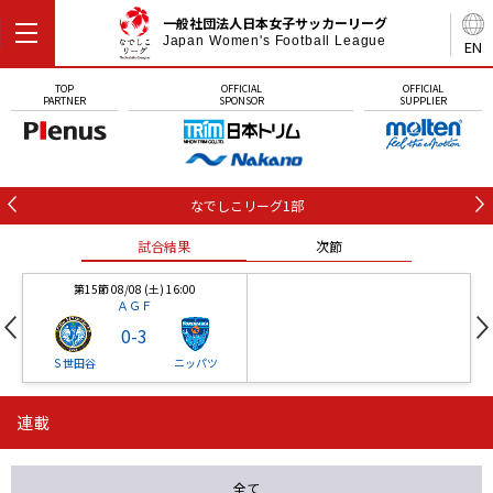
一般社団法人日本女子サッカーリーグ
Japan Women's Football League
EN
TOP
OFFICIAL
OFFICIAL
PARTNER
SPONSOR
SUPPLIER
なでしこリーグ1部
試合結果
次節
第15節 08/08 (土) 16:00
ＡＧＦ
0
-
3
Ｓ世田谷
ニッパツ
連載
第16節 09/05 (土) 15:00
第16節 09/05 (土) 15:00
試合結果
次節
ニッパツ
石人の星
-
-
全て