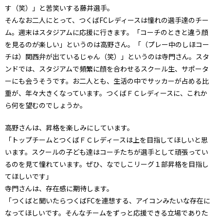
す（笑）」と苦笑いする藤井選手。
そんなお二人にとって、つくばFCレディースは憧れの選手達のチー
ム。週末はスタジアムに応援に行きます。「コーチのときと違う顔
を見るのが楽しい」というのは高野さん。「（プレー中のしほコー
チは）関西弁が出ているじゃん（笑）」というのは寺門さん。スタ
ンドでは、スタジアムで頻繁に顔を合わせるスクール生、サポータ
ーにも会うそうです。お二人とも、生活の中でサッカーが占める比
重が、年々大きくなっています。つくばＦＣレディースに、これか
ら何を望むのでしょうか。
高野さんは、昇格を楽しみにしています。
「トップチームとつくばＦＣレディースは上を目指してほしいと思
います。スクールの子ども達はコーチたちが選手として頑張ってい
るのを見て憧れています。ぜひ、なでしこリーグ１部昇格を目指し
てほしいです」
寺門さんは、存在感に期待します。
「つくばと聞いたらつくばFCを連想する、アイコンみたいな存在に
なってほしいです。そんなチームをずっと応援できる立場でありた