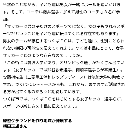
当然のことながら、子ども達は男女が一緒にボールを追いかけま
す。そして、コーチは藤井選手に加えて男性のコーチも３名が参
加。
「サッカーは男の子だけのスポーツではなく、女の子もやれるスポ
ーツだということを子ども達に伝えてくれる存在でもあります」
男女のチームが存在するつくばＦＣは、子ども達に、性別にとらわ
れない無限の可能性を伝えてくれます。つくば市民にとって、女子
サッカーはどのような存在なのでしょうか。
「この街には筑波大学があり、オリンピック選手がたくさん出てい
ます（女子サッカーでは熊谷紗希選手、南萌華選手らが卒業生）。
安藤梢先生（三菱重工浦和レッズレディース）は筑波大学の助教で
すね。つくばFCレディースからも、これから、ますますご活躍され
る方が出てくるのだろうと期待しています」
つくば市では、つくばＦＣをはじめとする女子サッカー選手らが、
スポーツの楽しさを市民に伝えています。
練習グラウンドを作り地域が発展する
横田正雄さん