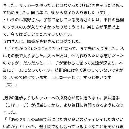
ました。サッカーをやったことはなかったけれど面白そうだと思っ
て始めました。同じ年に、後から息子も入りました（笑）」
というのは高野さん。子育てをしている高野さんには、平日の昼間
のクラスの方が入りやすかったのだそうです。楽しさが予想以上
で、今ではどっぷりとハマっています。
寺門さんは、順番が高野さんとは逆でした。
「子どもがつくばFCに入りたいと言って、まず先に入りました。私
はその後で入りました。入った頃は、体力作りみたいな感じだった
のですが、だんだんと、コーチが変わるに従って交流が深まり、本
当にチームになっています。技術的には全く進歩していないですが
楽しいので続けています。しほコーチとは、ずっと長いです
（笑）」
技術の進歩よりもサッカーへの探究心が前に進みます。藤井選手
（しほコーチ）が担当してから、より気軽に質問できるようになり
ました。
「『あの２対１の局面で前に出た方が良いのかディレイした方がい
いのか』といった、選手間で話し合っているようなことを聞かれま