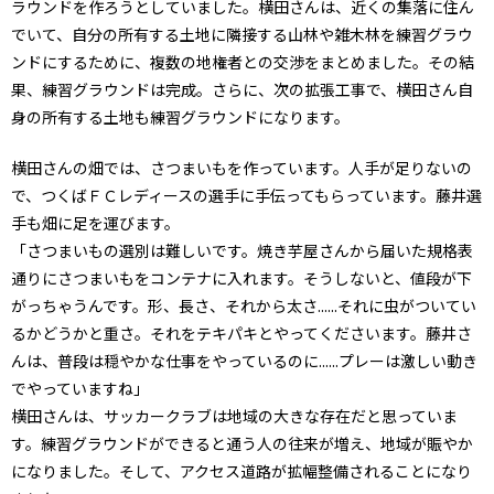
ラウンドを作ろうとしていました。横田さんは、近くの集落に住ん
でいて、自分の所有する土地に隣接する山林や雑木林を練習グラウ
ンドにするために、複数の地権者との交渉をまとめました。その結
果、練習グラウンドは完成。さらに、次の拡張工事で、横田さん自
身の所有する土地も練習グラウンドになります。
横田さんの畑では、さつまいもを作っています。人手が足りないの
で、つくばＦＣレディースの選手に手伝ってもらっています。藤井選
手も畑に足を運びます。
「さつまいもの選別は難しいです。焼き芋屋さんから届いた規格表
通りにさつまいもをコンテナに入れます。そうしないと、値段が下
がっちゃうんです。形、長さ、それから太さ......それに虫がついてい
るかどうかと重さ。それをテキパキとやってくださいます。藤井さ
んは、普段は穏やかな仕事をやっているのに......プレーは激しい動き
でやっていますね」
横田さんは、サッカークラブは地域の大きな存在だと思っていま
す。練習グラウンドができると通う人の往来が増え、地域が賑やか
になりました。そして、アクセス道路が拡幅整備されることになり