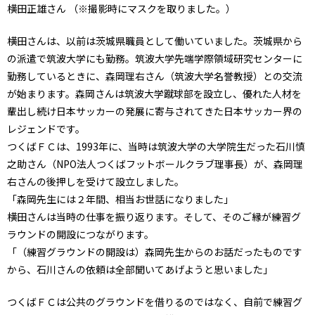
横田正雄さん （※撮影時にマスクを取りました。）
横田さんは、以前は茨城県職員として働いていました。茨城県から
の派遣で筑波大学にも勤務。筑波大学先端学際領域研究センターに
勤務しているときに、森岡理右さん（筑波大学名誉教授）との交流
が始まります。森岡さんは筑波大学蹴球部を設立し、優れた人材を
輩出し続け日本サッカーの発展に寄与されてきた日本サッカー界の
レジェンドです。
つくばＦＣは、1993年に、当時は筑波大学の大学院生だった石川慎
之助さん（NPO法人つくばフットボールクラブ理事長）が、森岡理
右さんの後押しを受けて設立しました。
「森岡先生には２年間、相当お世話になりました」
横田さんは当時の仕事を振り返ります。そして、そのご縁が練習グ
ラウンドの開設につながります。
「（練習グラウンドの開設は）森岡先生からのお話だったものです
から、石川さんの依頼は全部聞いてあげようと思いました」
つくばＦＣは公共のグラウンドを借りるのではなく、自前で練習グ