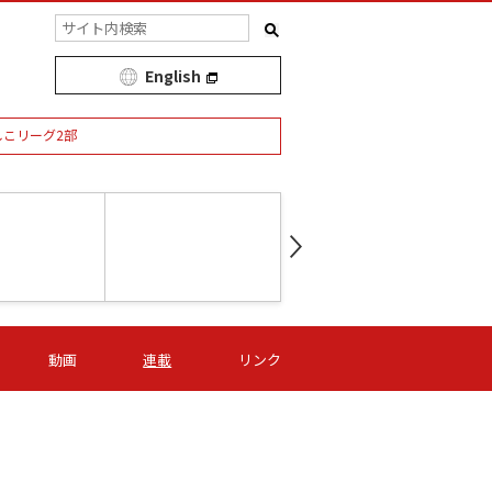
English
しこリーグ2部
第16節 09/05 (土) 15:00
第
ニッパツ
-
ニッパツ
名古屋
/06 (日) 15:00
第16節 09/06 (日) 15:00
第16節 09/05 (土) 15:00
第
動画
連載
リンク
オリプリ
津山
ニッパツ
-
-
-
Ｓ日体大
湯郷ベル
オルカ
ニッパツ
名古屋