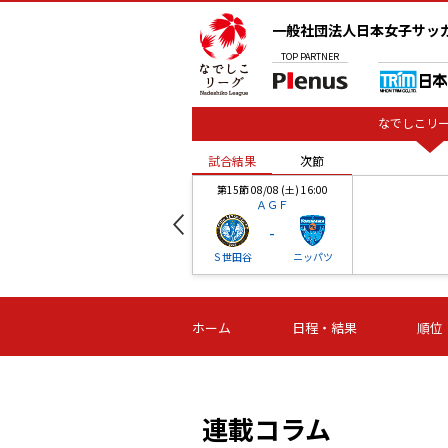
一般社団法人日本女子サッ
TOP
PARTNER
なでしこリー
試合結果
次節
00
第15節 08/08 (土) 16:00
ＡＧＦ
-
ベル
Ｓ世田谷
ニッパツ
試合結果
次節
00
第16節 09/06 (日) 15:00
第16節 09/05 (土) 15:00
第16節 09/05 (
ホーム
日程・結果
順位
津山
ニッパツ
石人の
-
-
-
体大
湯郷ベル
オルカ
ニッパツ
名古屋
静岡
連載コラム