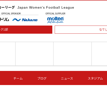
カーリーグ
Japan Women's Football League
OFFICIAL
SPONSOR
OFFICIAL
SUPPLIER
グ1部
なで
土) 15:00
第16節 09/05 (土) 16:00
第16節 09/05 (土) 17:00
第16節 09
チーム
ブログ
ニュース
スタジアム
星
ＡＧＦ
いちご
-
-
愛媛Ｌ
Ｓ世田谷
伊賀ＦＣ
ヴィアマ
Ａハリマ
Ｖ市原Ｌ