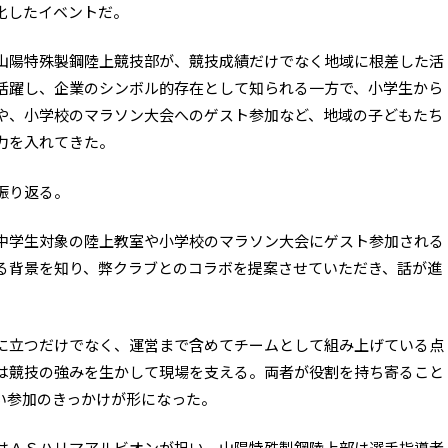
化したイベントだ。
山陽特殊製鋼陸上競技部が、競技成績だけでなく地域に根差した活
活躍し、企業のシンボル的存在として知られる一方で、小学生から
や、小学校のマラソン大会へのゲスト参加など、地域の子どもたち
力を入れてきた。
振り返る。
中学生対象の陸上教室や小学校のマラソン大会にゲスト参加される
る背景を知り、弊クラブとのコラボを提案させていただき、話が進
に立つだけでなく、運営まで含めてチームとして組み上げている点
は競技の強みを生かして現場を支える。両者が役割を持ち寄ること
い参加のきっかけが形になった。
はＡＳハリマアルビオンが担い、山陽特殊製鋼陸上部は選手指導者