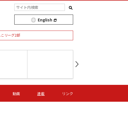
English
しこリーグ2部
第16節 09/05 (土) 15:00
第
ニッパツ
-
ニッパツ
名古屋
/06 (日) 15:00
第16節 09/06 (日) 15:00
第16節 09/05 (土) 15:00
第
動画
連載
リンク
オリプリ
津山
ニッパツ
-
-
-
Ｓ日体大
湯郷ベル
オルカ
ニッパツ
名古屋