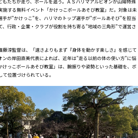
どもたちが走り、ボールを追う。ＡＳハリマアルビオンが山陽特殊
実施する無料イベント「かけっこボールあそび教室」だ。対象は未
手が"かけっこ"を、ハリマのトップ選手が"ボールあそび"を担当
て、行政・企業・クラブが役割を持ち寄る"地域の三角形"で運営さ
篠藤淳監督は、「速さよりもまず『身体を動かす楽しさ』を感じて
オンの岸田直美代表によれば、近年は"走る以前の体の使い方"に悩
かけっこボールあそび教室」は、腕振りや姿勢といった基礎を、ボ
して位置づけられている。