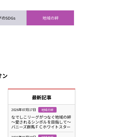
のSDGs
地域の絆
オン
最新記事
2026年07月17日
地域の絆
なでしこリーグがつなぐ地域の絆
～愛されるシンボルを目指して～
バニーズ群馬ＦＣホワイトスター