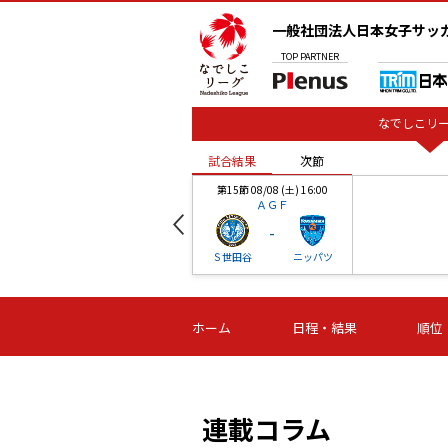
一般社団法人日本女子サッ
TOP
PARTNER
なでしこリー
試合結果
次節
00
第15節 08/08 (土) 16:00
ＡＧＦ
-
ベル
Ｓ世田谷
ニッパツ
試合結果
次節
00
第16節 09/06 (日) 15:00
第16節 09/05 (土) 15:00
第16節 09/05 (
ホーム
日程・結果
順位
津山
ニッパツ
石人の
-
-
-
体大
湯郷ベル
オルカ
ニッパツ
名古屋
静岡
連載コラム