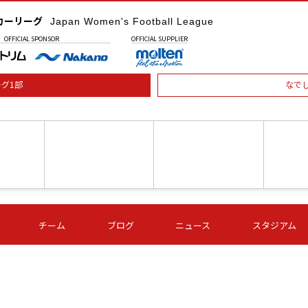
カーリーグ
Japan Women's Football League
OFFICIAL
SPONSOR
OFFICIAL
SUPPLIER
グ1部
なで
土) 15:00
第16節 09/05 (土) 16:00
第16節 09/05 (土) 17:00
第16節 09
チーム
ブログ
ニュース
スタジアム
星
ＡＧＦ
いちご
-
-
愛媛Ｌ
Ｓ世田谷
伊賀ＦＣ
ヴィアマ
Ａハリマ
Ｖ市原Ｌ