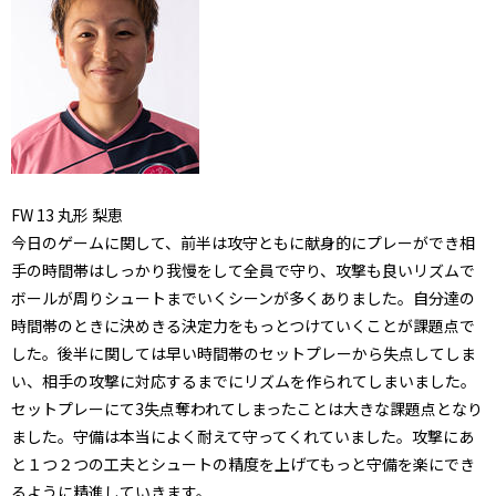
FW
13
丸形 梨恵
今日のゲームに関して、
前半は攻守ともに献身的にプレーができ相
手の時間帯はしっかり我
慢をして全員で守り、
攻撃も良いリズムで
ボールが周りシュートまでいくシーンが多くあ
りました。自分達の
時間帯のときに決めきる決定力をもっとつけていくことが
課題点で
した。後半に関しては早い時間帯のセットプレーから失点してしま
い、
相手の攻撃に対応するまでにリズムを作られてしまいました。
セットプレーにて3失点奪われてしまったことは大きな課題点とな
り
ました。守備は本当によく耐えて守ってくれていました。攻撃にあ
と１つ２つの工夫とシュートの精度を上げてもっと守備を
楽にでき
るように精進していきます。