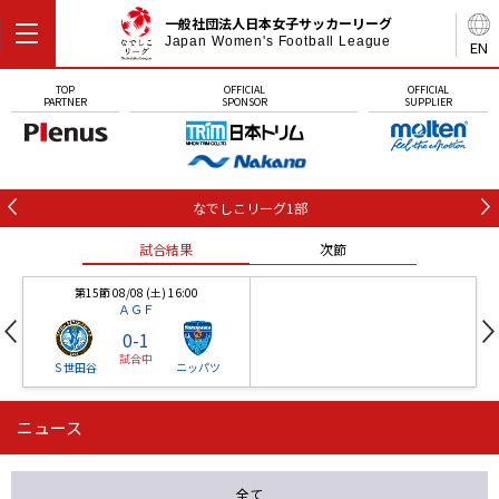
一般社団法人日本女子サッカーリーグ
Japan Women's Football League
EN
TOP
OFFICIAL
OFFICIAL
PARTNER
SPONSOR
SUPPLIER
なでしこリーグ1部
試合結果
次節
第15節 08/08 (土) 16:00
ＡＧＦ
0
-
1
試合中
Ｓ世田谷
ニッパツ
ニュース
第16節 09/05 (土) 15:00
第16節 09/05 (土) 15:00
試合結果
次節
ニッパツ
石人の星
-
-
全て