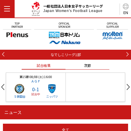
一般社団法人日本女子サッカーリーグ
Japan Women's Football League
EN
TOP
OFFICIAL
OFFICIAL
PARTNER
SPONSOR
SUPPLIER
なでしこリーグ1部
試合結果
次節
第15節 08/08 (土) 16:00
ＡＧＦ
0
-
1
試合中
Ｓ世田谷
ニッパツ
ニュース
第16節 09/05 (土) 15:00
第16節 09/05 (土) 15:00
試合結果
次節
ニッパツ
石人の星
-
-
全て