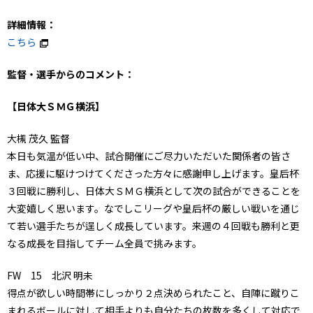
詳細情報：
こちら
監督・選手からのコメント：
【日体大ＳＭＧ横浜】
大槻 茂久 監督
本日も気温が低い中、試合開催にご尽力いただいた関係者の皆さ
ま、応援に駆けつけてくださった方々に感謝申し上げます。皇后杯
３回戦に勝利し、日体大ＳＭＧ横浜として次の試合ができることを
大変嬉しく思います。なでしこリーグや皇后杯の厳しい戦いを通じ
て若い選手たちが逞しく成長しています。来週の４回戦も勝利と更
なる成長を目指してチーム全員で挑みます。
FW 15 北沢 明未
得点が欲しい時間帯にしっかり２点決められたこと、自陣に蹴りこ
まれるボールに対して相手よりも自分たちの枚数を多くして対応で