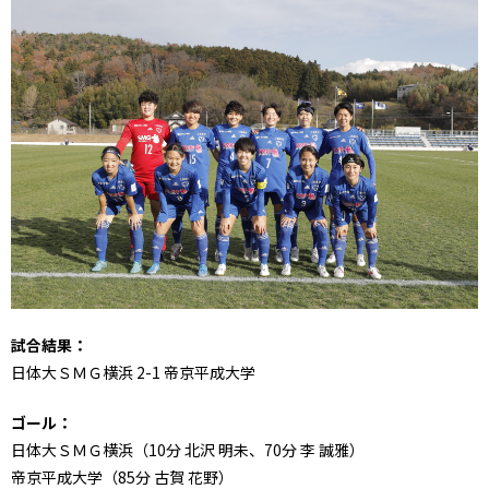
試合結果：
日体大ＳＭＧ横浜 2-1 帝京平成大学
ゴール：
日体大ＳＭＧ横浜（10分 北沢 明未、70分 李 誠雅）
帝京平成大学（85分 古賀 花野）