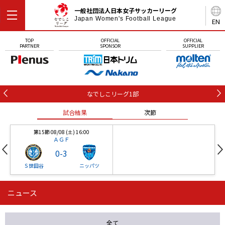
一般社団法人日本女子サッカーリーグ
Japan Women's Football League
EN
TOP
OFFICIAL
OFFICIAL
PARTNER
SPONSOR
SUPPLIER
なでしこリーグ1部
試合結果
次節
第15節 08/08 (土) 16:00
ＡＧＦ
0
-
3
Ｓ世田谷
ニッパツ
ニュース
第16節 09/05 (土) 15:00
第16節 09/05 (土) 15:00
試合結果
次節
ニッパツ
石人の星
-
-
全て