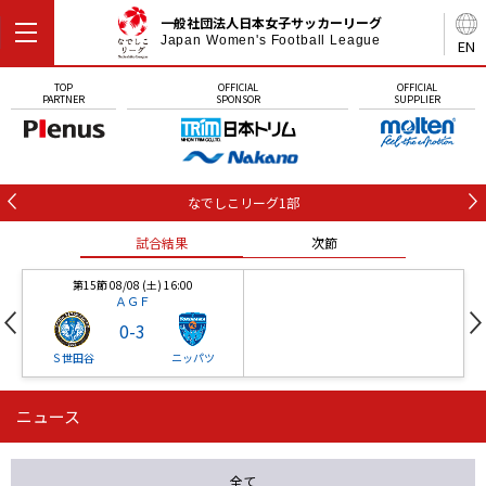
一般社団法人日本女子サッカーリーグ
Japan Women's Football League
EN
TOP
OFFICIAL
OFFICIAL
PARTNER
SPONSOR
SUPPLIER
なでしこリーグ1部
試合結果
次節
第15節 08/08 (土) 16:00
ＡＧＦ
0
-
3
Ｓ世田谷
ニッパツ
ニュース
第16節 09/05 (土) 15:00
第16節 09/05 (土) 15:00
試合結果
次節
ニッパツ
石人の星
-
-
全て