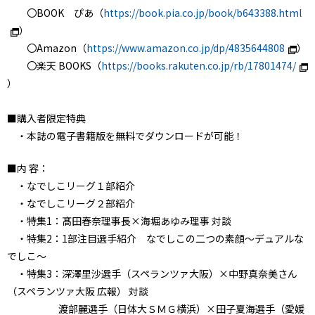
〇BOOK ぴあ（
https://book.pia.co.jp/book/b643388.html
）
〇Amazon（
https://www.amazon.co.jp/dp/4835644808
）
〇楽天 BOOKS（
https://books.rakuten.co.jp/rb/17801474/
）
■購入者限定特典
・本誌の電子書籍版を無料でダウンロードが可能！
■内 容：
・なでしこリーグ１部紹介
・なでしこリーグ２部紹介
・特集1：髙田春奈理事長×海堀あゆみ理事 対談
・特集2：1部注目選手紹介 なでしこの二つの素顔～デュアルな
でしこ～
・特集3：深澤里沙選手（スペランツァ大阪）×中野真奈美さん
（スペランツァ大阪 広報） 対談
渡部麗選手（日体大ＳＭＧ横浜）×田子夏海選手（愛媛