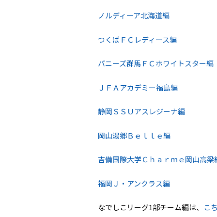
ノルディーア北海道編
つくばＦＣレディース編
バニーズ群馬ＦＣホワイトスター編
ＪＦＡアカデミー福島編
静岡ＳＳＵアスレジーナ編
岡山湯郷Ｂｅｌｌｅ編
吉備国際大学Ｃｈａｒｍｅ岡山高梁
福岡Ｊ・アンクラス編
なでしこリーグ1部チーム編は、
こ