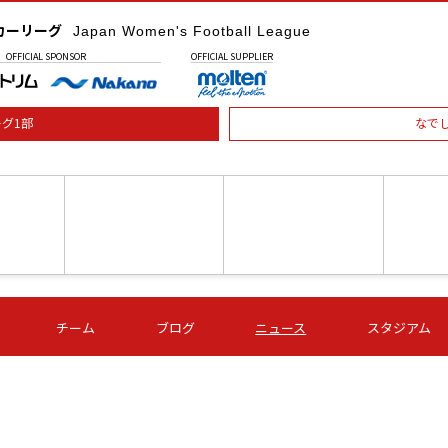
カーリーグ
Japan Women's Football League
OFFICIAL
SPONSOR
OFFICIAL
SUPPLIER
グ1部
なで
土) 15:00
第16節 09/05 (土) 16:00
第16節 09/05 (土) 17:00
第16節 09
チーム
ブログ
ニュース
スタジアム
星
ＡＧＦ
いちご
-
-
愛媛Ｌ
Ｓ世田谷
伊賀ＦＣ
ヴィアマ
Ａハリマ
Ｖ市原Ｌ