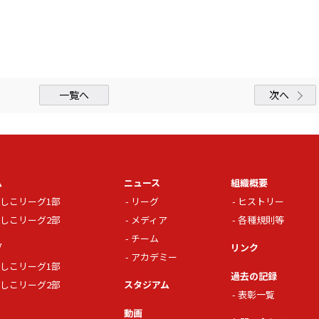
一覧へ
次へ
ム
ニュース
組織概要
しこリーグ1部
リーグ
ヒストリー
しこリーグ2部
メディア
各種規則等
チーム
グ
リンク
アカデミー
しこリーグ1部
過去の記録
しこリーグ2部
スタジアム
表彰一覧
動画