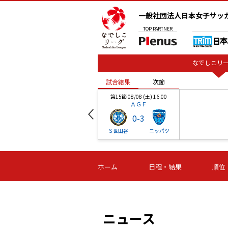
一般社団法人日本女子サッ
TOP
PARTNER
なでしこリー
試合結果
次節
00
第15節 08/08 (土) 16:00
ＡＧＦ
0
-
3
ベル
Ｓ世田谷
ニッパツ
試合結果
次節
00
第16節 09/06 (日) 15:00
第16節 09/05 (土) 15:00
第16節 09/05 (
ホーム
日程・結果
順位
津山
ニッパツ
石人の
-
-
-
体大
湯郷ベル
オルカ
ニッパツ
名古屋
静岡
ニュース