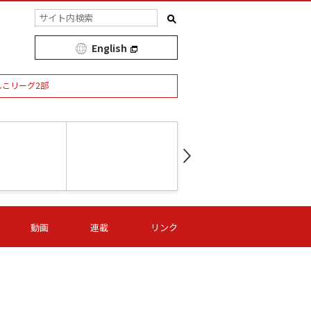
English
しこリーグ2部
第16節 09/05 (土) 15:00
第
ニッパツ
-
ニッパツ
名古屋
/06 (日) 15:00
第16節 09/06 (日) 15:00
第16節 09/05 (土) 15:00
第
動画
連載
リンク
オリプリ
津山
ニッパツ
-
-
-
Ｓ日体大
湯郷ベル
オルカ
ニッパツ
名古屋