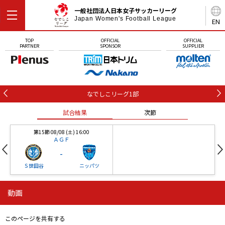
一般社団法人日本女子サッカーリーグ
Japan Women's Football League
EN
TOP
OFFICIAL
OFFICIAL
PARTNER
SPONSOR
SUPPLIER
なでしこリーグ1部
試合結果
次節
第15節 08/08 (土) 16:00
ＡＧＦ
-
Ｓ世田谷
ニッパツ
動画
第16節 09/05 (土) 15:00
第16節 09/05 (土) 15:00
試合結果
次節
ニッパツ
石人の星
-
-
このページを共有する