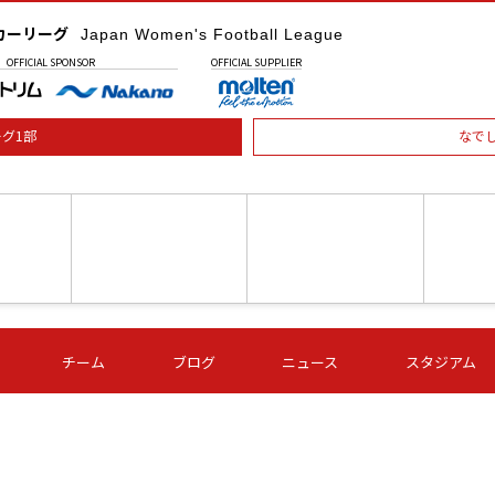
カーリーグ
Japan Women's Football League
OFFICIAL
SPONSOR
OFFICIAL
SUPPLIER
グ1部
なで
土) 15:00
第16節 09/05 (土) 16:00
第16節 09/05 (土) 17:00
第16節 09
チーム
ブログ
ニュース
スタジアム
星
ＡＧＦ
いちご
-
-
愛媛Ｌ
Ｓ世田谷
伊賀ＦＣ
ヴィアマ
Ａハリマ
Ｖ市原Ｌ