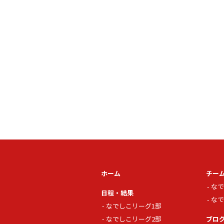
ホーム
チー
なで
日程・結果
なで
なでしこリーグ1部
なでしこリーグ2部
ブロ