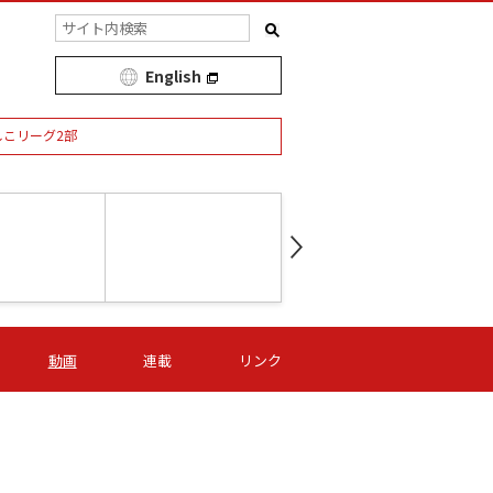
English
しこリーグ2部
第16節 09/05 (土) 15:00
第
ニッパツ
-
ニッパツ
名古屋
/06 (日) 15:00
第16節 09/06 (日) 15:00
第16節 09/05 (土) 15:00
第
動画
連載
リンク
オリプリ
津山
ニッパツ
-
-
-
Ｓ日体大
湯郷ベル
オルカ
ニッパツ
名古屋