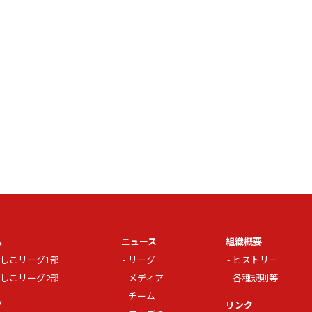
ム
ニュース
組織概要
しこリーグ1部
リーグ
ヒストリー
しこリーグ2部
メディア
各種規則等
チーム
グ
リンク