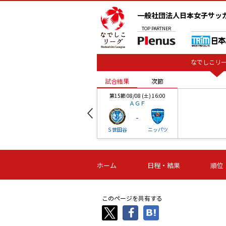
一般社団法人日本女子サッ
TOP
PARTNER
なでしこリー
試合結果
次節
00
第15節 08/08 (土) 16:00
ＡＧＦ
-
ベル
Ｓ世田谷
ニッパツ
試合結果
次節
00
第16節 09/06 (日) 15:00
第16節 09/05 (土) 15:00
第16節 09/05 (
ホーム
日程・結果
順位
津山
ニッパツ
石人の
-
-
-
体大
湯郷ベル
オルカ
ニッパツ
名古屋
静岡
このページを共有する