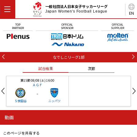
一般社団法人日本女子サッカーリーグ
Japan Women's Football League
EN
TOP
OFFICIAL
OFFICIAL
PARTNER
SPONSOR
SUPPLIER
なでしこリーグ1部
試合結果
次節
第15節 08/08 (土) 16:00
ＡＧＦ
-
Ｓ世田谷
ニッパツ
動画
第16節 09/05 (土) 15:00
第16節 09/05 (土) 15:00
試合結果
次節
ニッパツ
石人の星
-
-
このページを共有する