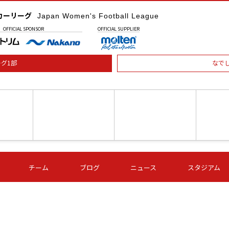
カーリーグ
Japan Women's Football League
OFFICIAL
SPONSOR
OFFICIAL
SUPPLIER
グ1部
なで
土) 15:00
第16節 09/05 (土) 16:00
第16節 09/05 (土) 17:00
第16節 09
チーム
ブログ
ニュース
スタジアム
星
ＡＧＦ
いちご
-
-
愛媛Ｌ
Ｓ世田谷
伊賀ＦＣ
ヴィアマ
Ａハリマ
Ｖ市原Ｌ