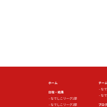
ホーム
チー
なで
日程・結果
なで
なでしこリーグ1部
なでしこリーグ2部
ブロ