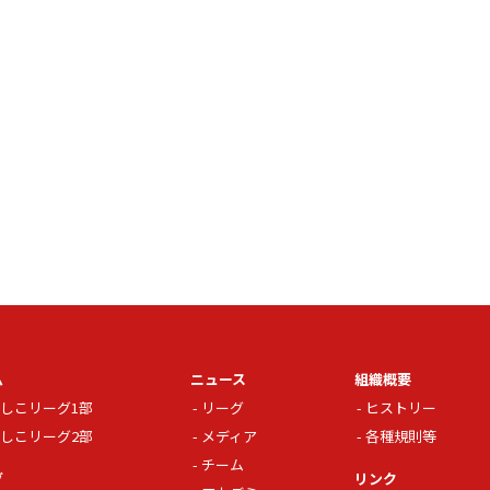
ム
ニュース
組織概要
しこリーグ1部
リーグ
ヒストリー
しこリーグ2部
メディア
各種規則等
チーム
グ
リンク