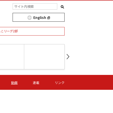
English
しこリーグ2部
第16節 09/05 (土) 15:00
第
ニッパツ
-
ニッパツ
名古屋
/06 (日) 15:00
第16節 09/06 (日) 15:00
第16節 09/05 (土) 15:00
第
動画
連載
リンク
オリプリ
津山
ニッパツ
-
-
-
Ｓ日体大
湯郷ベル
オルカ
ニッパツ
名古屋