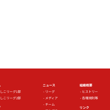
ム
ニュース
組織概要
しこリーグ1部
リーグ
ヒストリー
しこリーグ2部
メディア
各種規則等
チーム
グ
リンク