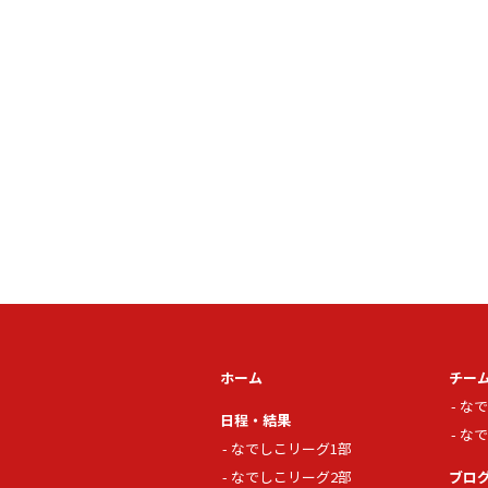
ホーム
チー
なで
日程・結果
なで
なでしこリーグ1部
なでしこリーグ2部
ブロ