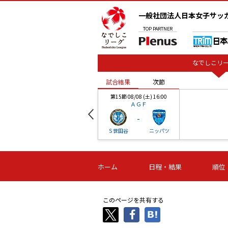
一般社団法人日本女子サッ
TOP
PARTNER
なでしこリー
試合結果
次節
00
第15節 08/08 (土) 16:00
ＡＧＦ
-
ベル
Ｓ世田谷
ニッパツ
試合結果
次節
00
第16節 09/06 (日) 15:00
第16節 09/05 (土) 15:00
第16節 09/05 (
ホーム
日程・結果
順位
津山
ニッパツ
石人の
-
-
-
体大
湯郷ベル
オルカ
ニッパツ
名古屋
静岡
このページを共有する