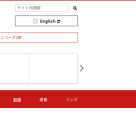
English
しこリーグ2部
第16節 09/05 (土) 15:00
第
ニッパツ
-
ニッパツ
名古屋
/06 (日) 15:00
第16節 09/06 (日) 15:00
第16節 09/05 (土) 15:00
第
動画
連載
リンク
オリプリ
津山
ニッパツ
-
-
-
Ｓ日体大
湯郷ベル
オルカ
ニッパツ
名古屋