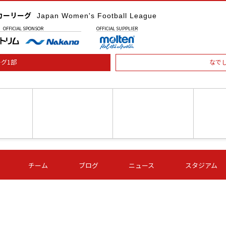
カーリーグ
Japan Women's Football League
OFFICIAL
SPONSOR
OFFICIAL
SUPPLIER
グ1部
なで
土) 15:00
第16節 09/05 (土) 16:00
第16節 09/05 (土) 17:00
第16節 09
チーム
ブログ
ニュース
スタジアム
星
ＡＧＦ
いちご
-
-
愛媛Ｌ
Ｓ世田谷
伊賀ＦＣ
ヴィアマ
Ａハリマ
Ｖ市原Ｌ