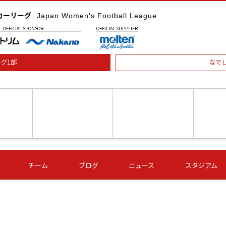
カーリーグ
Japan Women's Football League
OFFICIAL
SPONSOR
OFFICIAL
SUPPLIER
グ1部
なで
土) 15:00
第16節 09/05 (土) 16:00
第16節 09/05 (土) 17:00
第16節 09
チーム
ブログ
ニュース
スタジアム
星
ＡＧＦ
いちご
-
-
愛媛Ｌ
Ｓ世田谷
伊賀ＦＣ
ヴィアマ
Ａハリマ
Ｖ市原Ｌ