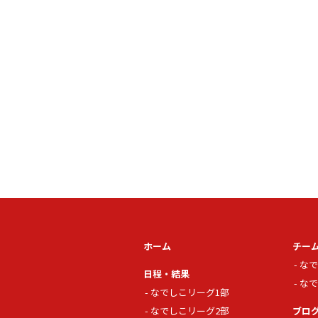
ホーム
チー
なで
日程・結果
なで
なでしこリーグ1部
なでしこリーグ2部
ブロ