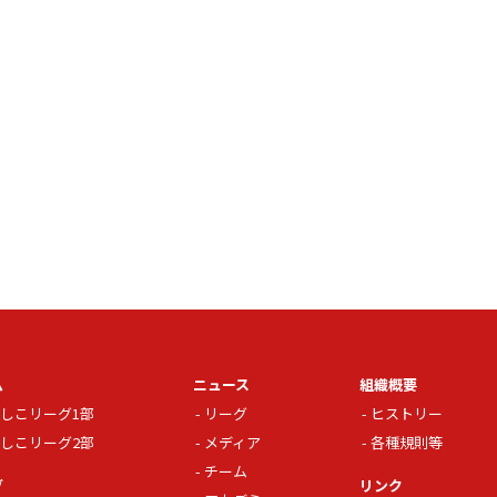
ム
ニュース
組織概要
しこリーグ1部
リーグ
ヒストリー
しこリーグ2部
メディア
各種規則等
チーム
グ
リンク