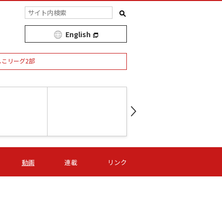
English
しこリーグ2部
第16節 09/05 (土) 15:00
第
ニッパツ
-
ニッパツ
名古屋
/06 (日) 15:00
第16節 09/06 (日) 15:00
第16節 09/05 (土) 15:00
第
動画
連載
リンク
オリプリ
津山
ニッパツ
-
-
-
Ｓ日体大
湯郷ベル
オルカ
ニッパツ
名古屋