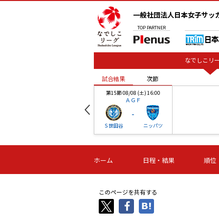
一般社団法人日本女子サッ
TOP
PARTNER
なでしこリー
試合結果
次節
00
第15節 08/08 (土) 16:00
ＡＧＦ
-
ベル
Ｓ世田谷
ニッパツ
試合結果
次節
00
第16節 09/06 (日) 15:00
第16節 09/05 (土) 15:00
第16節 09/05 (
ホーム
日程・結果
順位
津山
ニッパツ
石人の
-
-
-
体大
湯郷ベル
オルカ
ニッパツ
名古屋
静岡
このページを共有する