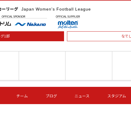
カーリーグ
Japan Women's Football League
OFFICIAL
SPONSOR
OFFICIAL
SUPPLIER
グ1部
なで
土) 15:00
第16節 09/05 (土) 16:00
第16節 09/05 (土) 17:00
第16節 09
チーム
ブログ
ニュース
スタジアム
星
ＡＧＦ
いちご
-
-
愛媛Ｌ
Ｓ世田谷
伊賀ＦＣ
ヴィアマ
Ａハリマ
Ｖ市原Ｌ