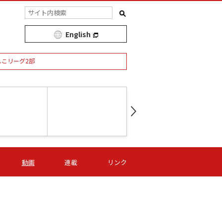
English
しこリーグ2部
第16節 09/05 (土) 15:00
第
ニッパツ
-
ニッパツ
名古屋
/06 (日) 15:00
第16節 09/06 (日) 15:00
第16節 09/05 (土) 15:00
第
動画
連載
リンク
オリプリ
津山
ニッパツ
-
-
-
Ｓ日体大
湯郷ベル
オルカ
ニッパツ
名古屋