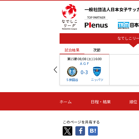
一般社団法人日本女子サッ
TOP
PARTNER
なでしこリー
試合結果
次節
00
第15節 08/08 (土) 16:00
ＡＧＦ
0
-
3
ベル
Ｓ世田谷
ニッパツ
試合結果
次節
00
第16節 09/06 (日) 15:00
第16節 09/05 (土) 15:00
第16節 09/05 (
ホーム
日程・結果
順位
津山
ニッパツ
石人の
-
-
-
体大
湯郷ベル
オルカ
ニッパツ
名古屋
静岡
このページを共有する