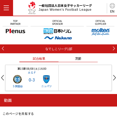
一般社団法人日本女子サッカーリーグ
Japan Women's Football League
EN
TOP
OFFICIAL
OFFICIAL
PARTNER
SPONSOR
SUPPLIER
なでしこリーグ1部
試合結果
次節
第15節 08/08 (土) 16:00
ＡＧＦ
0
-
3
Ｓ世田谷
ニッパツ
動画
第16節 09/05 (土) 15:00
第16節 09/05 (土) 15:00
試合結果
次節
ニッパツ
石人の星
-
-
このページを共有する